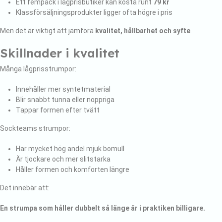
Ett fempack i lågprisbutiker kan kosta runt
79 kr
Klassförsäljningsprodukter ligger ofta högre i pris
Men det är viktigt att jämföra
kvalitet, hållbarhet och syfte
.
Skillnader i kvalitet
Många lågprisstrumpor:
Innehåller mer syntetmaterial
Blir snabbt tunna eller noppriga
Tappar formen efter tvätt
Sockteams strumpor:
Har mycket hög andel mjuk bomull
Är tjockare och mer slitstarka
Håller formen och komforten längre
Det innebär att:
En strumpa som håller dubbelt så länge är i praktiken billigare.