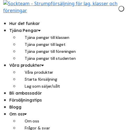
Hoppa
till
innehåll
Hur det funkar
Tjäna Pengar
Tjäna pengar till klassen
Tjäna pengar till laget
Tjäna pengar till föreningen
Tjäna pengar till studenten
Våra produkter
Våra produkter
Starta försäljning
Lag som säljer/sålt
Bli ambassadör
Försäljningstips
Blogg
Om oss
Om oss
Frågor & svar