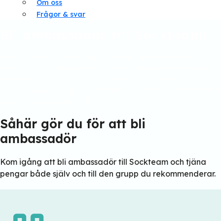
Om oss
Frågor & svar
Bli ambassadör till Sockteam!
Vill du hjälpa fler skolor, lag och föreningar att nå sina
drömmar? Nu lanserar vi Sockteams Ambassadörsprogram –
ett enkelt och motiverande sätt för dig att sprida vårt
framgångsrika försäljningskoncept och samtidigt få betalt för
varje grupp du hjälper i gång.
Såhär gör du för att bli
ambassadör
Kom igång att bli ambassadör till Sockteam och tjäna
pengar både själv och till den grupp du rekommenderar.