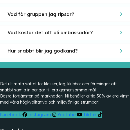
Vad får gruppen jag tipsar?
Vad kostar det att bli ambassadör?
Hur snabbt blir jag godkänd?
Det ultimata sättet för klasser, lag, klubbor och föreningar att
snabbt samla in pengar till era gemensamma mål!
Bästa förtjänsten på marknaden! Ni behåller alltid 50% av era vinst
med våra högkvalitativa och miljövänliga strumpor!
Facebook
Instagram
Youtube
Tiktok