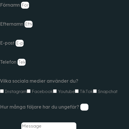
Förnamn
Efternamn
E-post
Telefon
Vilka sociala medier använder du?
Instagram
Facebook
Youtube
TikTok
Snapchat
Hur många följare har du ungefär?