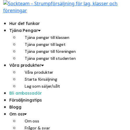
Hoppa
till
innehåll
Hur det funkar
Tjäna Pengar
Tjäna pengar till klassen
Tjäna pengar till laget
Tjäna pengar till föreningen
Tjäna pengar till studenten
Våra produkter
Våra produkter
Starta försäljning
Lag som säljer/sålt
Bli ambassadör
Försäljningstips
Blogg
Om oss
Om oss
Frågor & svar