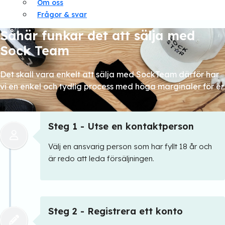
Om oss
Frågor & svar
Såhär funkar det att sälja med
Sock Team
Det skall vara enkelt att sälja med SockTeam därför har
vi en enkel och tydlig process med höga marginaler för er.
Steg 1 - Utse en kontaktperson
Välj en ansvarig person som har fyllt 18 år och
är redo att leda försäljningen.
Steg 2 - Registrera ett konto