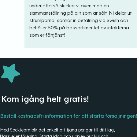
underlätta så skickar vi även med en
sammanställning på allt som är sålt. Ni delar ut
strumporna, samlar in betalning via Swish och
behåller 50% på bassortimentet av intäkterna
som er förtjänst!
Kom igång helt gratis!
Beställ kostnadsfri information för att starta försäljningen!
Med Sockteam blir det enkelt att tjäna pengar till ditt lag,
klass eller förening. Starta idag och upplev hur kul och