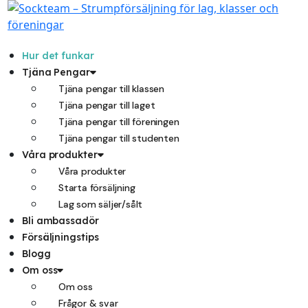
Hoppa
till
innehåll
Hur det funkar
Tjäna Pengar
Tjäna pengar till klassen
Tjäna pengar till laget
Tjäna pengar till föreningen
Tjäna pengar till studenten
Våra produkter
Våra produkter
Starta försäljning
Lag som säljer/sålt
Bli ambassadör
Försäljningstips
Blogg
Om oss
Om oss
Frågor & svar