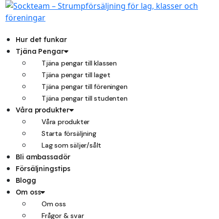
Hoppa
till
innehåll
Hur det funkar
Tjäna Pengar
Tjäna pengar till klassen
Tjäna pengar till laget
Tjäna pengar till föreningen
Tjäna pengar till studenten
Våra produkter
Våra produkter
Starta försäljning
Lag som säljer/sålt
Bli ambassadör
Försäljningstips
Blogg
Om oss
Om oss
Frågor & svar