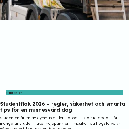
studenten
Studentflak 2026 – regler, säkerhet och smarta
tips för en minnesvärd dag
Studenten är en av gymnasietidens absolut största dagar. För
många är studentflaket höjdpunkten – musiken på högsta volym,
vänner som jublar och en färd genom