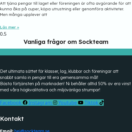
Att tjäna pengar till laget eller föreningen är ofta avgörande för att
kunna åka på cuper, köpa utrustning eller genomföra aktiviteter.
Men många upplever att
Läs mer »
Vanliga frågor om Sockteam
Det ultimata sättet för klasser, lag, klubbor och föreningar att
snabbt samla in pengar till era gemensamma mål!
Bästa förtjänsten på marknaden! Ni behåller alltid 50% av era vinst
med våra högkvalitativa och miljövänliga strumpor!
Facebook
Instagram
Youtube
Tiktok
Kontakt
Email:
hej@sockteam.se