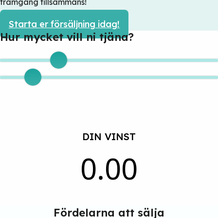
framgång tillsammans!
Starta er försäljning idag!
Hur mycket vill ni tjäna?
DIN VINST
0.00
Fördelarna att sälja