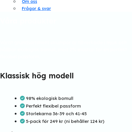
Om oss
Frågor & svar
Våra produkter
Vårat grundsortiment strumpor är tillverkade i mjuk och
hållbar ekologisk bomull, med 2% elastan för en perfekt
flexibel passform.
Klassisk hög modell
98% ekologisk bomull
Perfekt flexibel passform
Storlekarna 36-39 och 41-45
5-pack för 249 kr (ni behåller 124 kr)