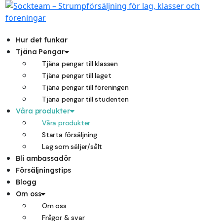
Hoppa
till
innehåll
Hur det funkar
Tjäna Pengar
Tjäna pengar till klassen
Tjäna pengar till laget
Tjäna pengar till föreningen
Tjäna pengar till studenten
Våra produkter
Våra produkter
Starta försäljning
Lag som säljer/sålt
Bli ambassadör
Försäljningstips
Blogg
Om oss
Om oss
Frågor & svar