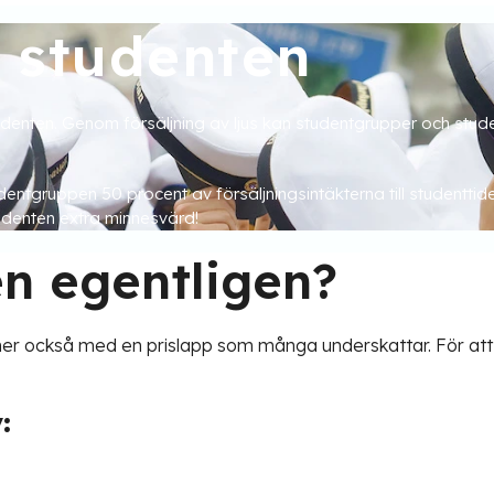
l studenten
tudenten. Genom försäljning av ljus kan studentgrupper och stude
dentgruppen 50 procent av försäljningsintäkterna till studenttid
tudenten extra minnesvärd!
n egentligen?
er också med en prislapp som många underskattar. För att ni
: