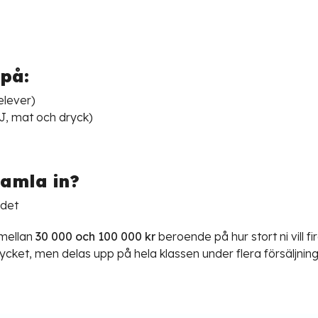
 på:
elever)
J, mat och dryck)
amla in?
ndet
 mellan
30 000 och 100 000 kr
beroende på hur stort ni vill f
r mycket, men delas upp på hela klassen under flera försäljn