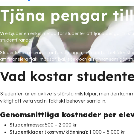
Tjäna pengar til
Vi erbjuder en enkel metod för studenter att tjäna pengar till s
studentfirande.
Studenterna ansvarar för försäljningen, och därför behåller stu
att finansiera flak, mössor, bal, spex och allt annat som gör s
Vad kostar studente
Studenten är en av livets största milstolpar, men den komm
viktigt att veta vad ni faktiskt behöver samla in.
Genomsnittliga kostnader per elev
Studentmössa:
500 – 2 000 kr
Studentkläder (kostym/klänning):
1 000 – 5 000 kr