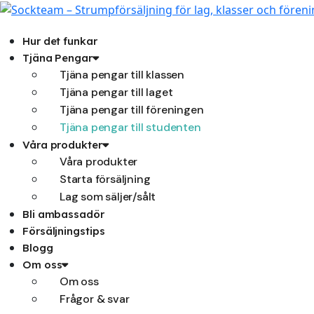
Hoppa
till
innehåll
Hur det funkar
Tjäna Pengar
Tjäna pengar till klassen
Tjäna pengar till laget
Tjäna pengar till föreningen
Tjäna pengar till studenten
Våra produkter
Våra produkter
Starta försäljning
Lag som säljer/sålt
Bli ambassadör
Försäljningstips
Blogg
Om oss
Om oss
Frågor & svar