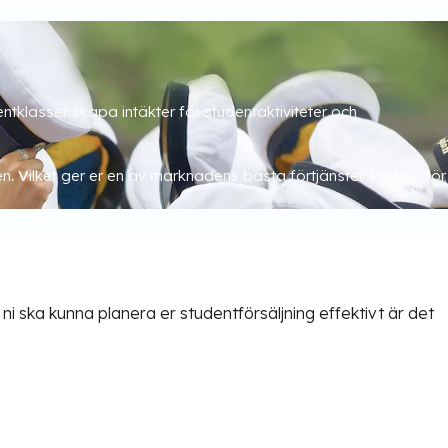
ntklasser skapa intäkter för studentaktiviteter och
en
. V
ilket ger er en av marknadens bästa förtjänster. Perfekt för
 ska kunna planera er studentförsäljning effektivt är det