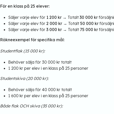
För en klass på 25 elever:
Säljer varje elev för
1 200 kr
→ Totalt
30 000 kr
försäljn
Säljer varje elev för
2 000 kr
→ Totalt
50 000 kr
försäljn
Säljer varje elev för
3 000 kr
→ Totalt
75 000 kr
försäljn
Räkneexempel för specifika mål:
Studentflak (15 000 kr):
Behöver sälja för 30 000 kr totalt
1 200 kr per elev i en klass på 25 personer
Studentskiva (20 000 kr):
Behöver sälja för 40 000 kr totalt
1 600 kr per elev i en klass på 25 personer
Både flak OCH skiva (35 000 kr):