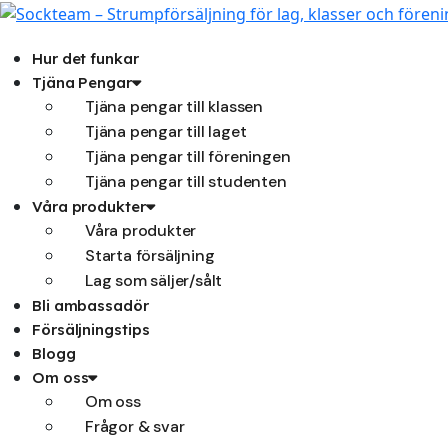
Hoppa
till
innehåll
Hur det funkar
Tjäna Pengar
Tjäna pengar till klassen
Tjäna pengar till laget
Tjäna pengar till föreningen
Tjäna pengar till studenten
Våra produkter
Våra produkter
Starta försäljning
Lag som säljer/sålt
Bli ambassadör
Försäljningstips
Blogg
Om oss
Om oss
Frågor & svar