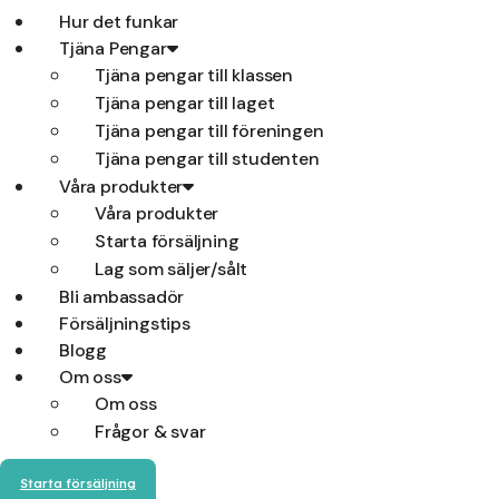
Hur det funkar
Tjäna Pengar
Tjäna pengar till klassen
Tjäna pengar till laget
Tjäna pengar till föreningen
Tjäna pengar till studenten
Våra produkter
Våra produkter
Starta försäljning
Lag som säljer/sålt
Bli ambassadör
Försäljningstips
Blogg
Om oss
Om oss
Frågor & svar
Starta försäljning