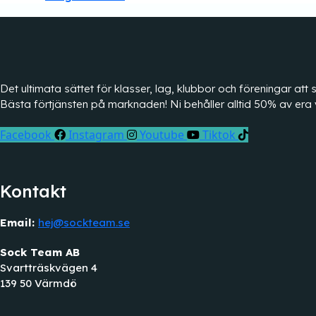
Det ultimata sättet för klasser, lag, klubbor och föreningar a
Bästa förtjänsten på marknaden! Ni behåller alltid 50% av era 
Facebook
Instagram
Youtube
Tiktok
Kontakt
Email:
hej@sockteam.se
Sock Team AB
Svartträskvägen 4
139 50 Värmdö