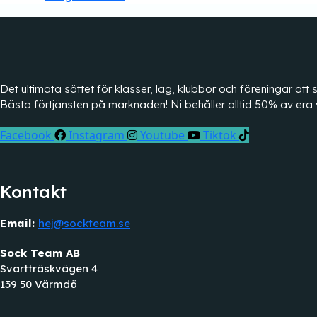
Det ultimata sättet för klasser, lag, klubbor och föreningar a
Bästa förtjänsten på marknaden! Ni behåller alltid 50% av era 
Facebook
Instagram
Youtube
Tiktok
Kontakt
Email:
hej@sockteam.se
Sock Team AB
Svartträskvägen 4
139 50 Värmdö