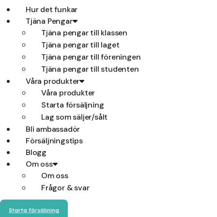
Hur det funkar
Tjäna Pengar
Tjäna pengar till klassen
Tjäna pengar till laget
Tjäna pengar till föreningen
Tjäna pengar till studenten
Våra produkter
Våra produkter
Starta försäljning
Lag som säljer/sålt
Bli ambassadör
Försäljningstips
Blogg
Om oss
Om oss
Frågor & svar
Starta försäljning