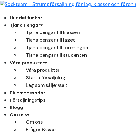
Hoppa
till
innehåll
Hur det funkar
Tjäna Pengar
Tjäna pengar till klassen
Tjäna pengar till laget
Tjäna pengar till föreningen
Tjäna pengar till studenten
Våra produkter
Våra produkter
Starta försäljning
Lag som säljer/sålt
Bli ambassadör
Försäljningstips
Blogg
Om oss
Om oss
Frågor & svar