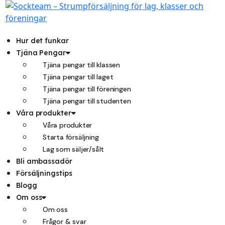
Hoppa
till
innehåll
Hur det funkar
Tjäna Pengar
Tjäna pengar till klassen
Tjäna pengar till laget
Tjäna pengar till föreningen
Tjäna pengar till studenten
Våra produkter
Våra produkter
Starta försäljning
Lag som säljer/sålt
Bli ambassadör
Försäljningstips
Blogg
Om oss
Om oss
Frågor & svar