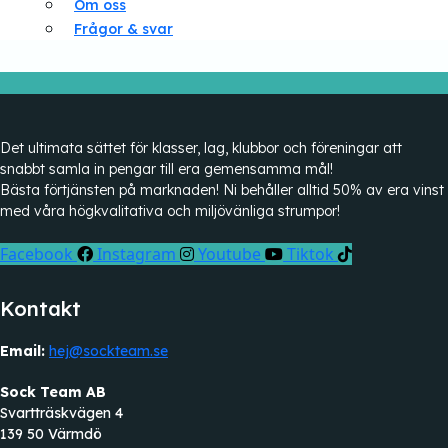
Om oss
Frågor & svar
Det ultimata sättet för klasser, lag, klubbor och föreningar att
snabbt samla in pengar till era gemensamma mål!
Bästa förtjänsten på marknaden! Ni behåller alltid 50% av era vinst
med våra högkvalitativa och miljövänliga strumpor!
Facebook
Instagram
Youtube
Tiktok
Kontakt
Email:
hej@sockteam.se
Sock Team AB
Svartträskvägen 4
139 50 Värmdö