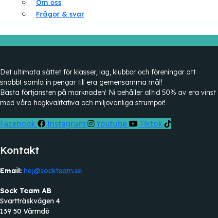
Om oss
Frågor & svar
Det ultimata sättet för klasser, lag, klubbor och föreningar att
snabbt samla in pengar till era gemensamma mål!
Bästa förtjänsten på marknaden! Ni behåller alltid 50% av era vinst
med våra högkvalitativa och miljövänliga strumpor!
Facebook
Instagram
Youtube
Tiktok
Kontakt
Email:
hej@sockteam.se
Sock Team AB
Svartträskvägen 4
139 50 Värmdö