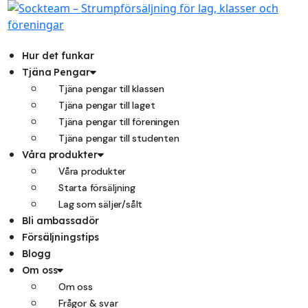
Hoppa
till
innehåll
Hur det funkar
Tjäna Pengar
Tjäna pengar till klassen
Tjäna pengar till laget
Tjäna pengar till föreningen
Tjäna pengar till studenten
Våra produkter
Våra produkter
Starta försäljning
Lag som säljer/sålt
Bli ambassadör
Försäljningstips
Blogg
Om oss
Om oss
Frågor & svar