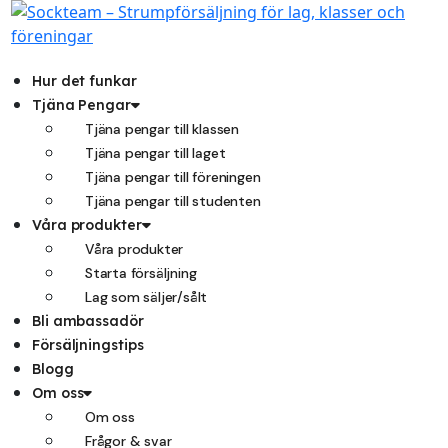
Hoppa
till
innehåll
Hur det funkar
Tjäna Pengar
Tjäna pengar till klassen
Tjäna pengar till laget
Tjäna pengar till föreningen
Tjäna pengar till studenten
Våra produkter
Våra produkter
Starta försäljning
Lag som säljer/sålt
Bli ambassadör
Försäljningstips
Blogg
Om oss
Om oss
Frågor & svar