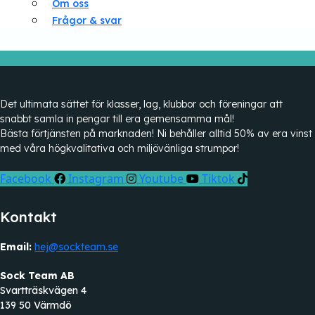
Om oss
Frågor & svar
Det ultimata sättet för klasser, lag, klubbor och föreningar att
snabbt samla in pengar till era gemensamma mål!
Bästa förtjänsten på marknaden! Ni behåller alltid 50% av era vinst
med våra högkvalitativa och miljövänliga strumpor!
Facebook
Instagram
Youtube
Tiktok
Kontakt
Email:
hej@sockteam.se
Sock Team AB
Svartträskvägen 4
139 50 Värmdö