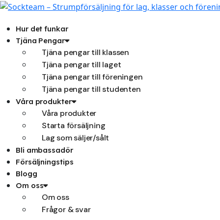
Hoppa
till
innehåll
Hur det funkar
Tjäna Pengar
Tjäna pengar till klassen
Tjäna pengar till laget
Tjäna pengar till föreningen
Tjäna pengar till studenten
Våra produkter
Våra produkter
Starta försäljning
Lag som säljer/sålt
Bli ambassadör
Försäljningstips
Blogg
Om oss
Om oss
Frågor & svar