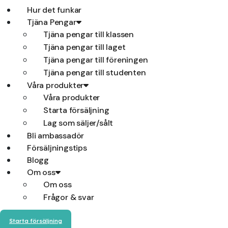
Hur det funkar
Tjäna Pengar
Tjäna pengar till klassen
Tjäna pengar till laget
Tjäna pengar till föreningen
Tjäna pengar till studenten
Våra produkter
Våra produkter
Starta försäljning
Lag som säljer/sålt
Bli ambassadör
Försäljningstips
Blogg
Om oss
Om oss
Frågor & svar
Starta försäljning