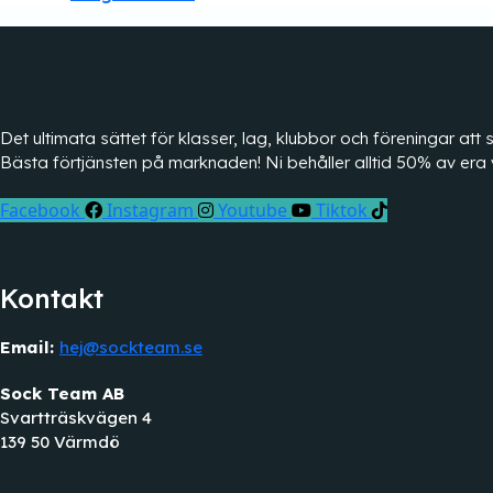
Det ultimata sättet för klasser, lag, klubbor och föreningar a
Bästa förtjänsten på marknaden! Ni behåller alltid 50% av era 
Facebook
Instagram
Youtube
Tiktok
Kontakt
Email:
hej@sockteam.se
Sock Team AB
Svartträskvägen 4
139 50 Värmdö