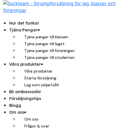
Hoppa
till
innehåll
Hur det funkar
Tjäna Pengar
Tjäna pengar till klassen
Tjäna pengar till laget
Tjäna pengar till föreningen
Tjäna pengar till studenten
Våra produkter
Våra produkter
Starta försäljning
Lag som säljer/sålt
Bli ambassadör
Försäljningstips
Blogg
Om oss
Om oss
Frågor & svar