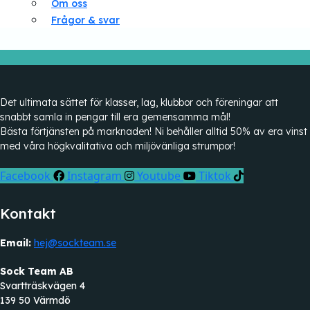
Om oss
Frågor & svar
Det ultimata sättet för klasser, lag, klubbor och föreningar att
snabbt samla in pengar till era gemensamma mål!
Bästa förtjänsten på marknaden! Ni behåller alltid 50% av era vinst
med våra högkvalitativa och miljövänliga strumpor!
Facebook
Instagram
Youtube
Tiktok
Kontakt
Email:
hej@sockteam.se
Sock Team AB
Svartträskvägen 4
139 50 Värmdö