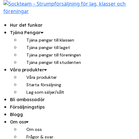
Hoppa
till
innehåll
Hur det funkar
Tjäna Pengar
Tjäna pengar till klassen
Tjäna pengar till laget
Tjäna pengar till föreningen
Tjäna pengar till studenten
Våra produkter
Våra produkter
Starta försäljning
Lag som säljer/sålt
Bli ambassadör
Försäljningstips
Blogg
Om oss
Om oss
Frågor & svar