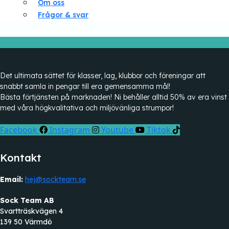
Om oss
Frågor & svar
Det ultimata sättet för klasser, lag, klubbor och föreningar att
snabbt samla in pengar till era gemensamma mål!
Bästa förtjänsten på marknaden! Ni behåller alltid 50% av era vinst
med våra högkvalitativa och miljövänliga strumpor!
Facebook
Instagram
Youtube
Tiktok
Kontakt
Email:
hej@sockteam.se
Sock Team AB
Svartträskvägen 4
139 50 Värmdö