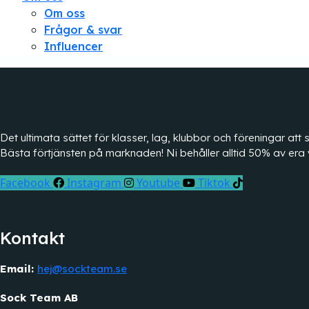
Om oss
Frågor & svar
Influencer
Det ultimata sättet för klasser, lag, klubbor och föreningar a
Bästa förtjänsten på marknaden! Ni behåller alltid 50% av era 
Facebook
Instagram
Youtube
Tiktok
Kontakt
Email:
hej@sockteam.se
Sock Team AB