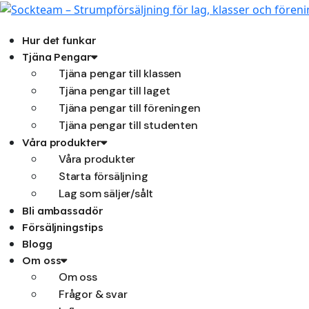
Hoppa
till
innehåll
Hur det funkar
Tjäna Pengar
Tjäna pengar till klassen
Tjäna pengar till laget
Tjäna pengar till föreningen
Tjäna pengar till studenten
Våra produkter
Våra produkter
Starta försäljning
Lag som säljer/sålt
Bli ambassadör
Försäljningstips
Blogg
Om oss
Om oss
Frågor & svar