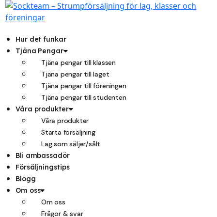
Hoppa
till
innehåll
Hur det funkar
Tjäna Pengar
Tjäna pengar till klassen
Tjäna pengar till laget
Tjäna pengar till föreningen
Tjäna pengar till studenten
Våra produkter
Våra produkter
Starta försäljning
Lag som säljer/sålt
Bli ambassadör
Försäljningstips
Blogg
Om oss
Om oss
Frågor & svar