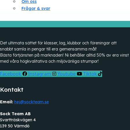
Om oss
Frågor & svar
Det ultimata sättet för klasser, lag, klubbor och föreningar att
snabbt samla in pengar till era gemensamma mål!
Bästa förtjänsten på marknaden! Ni behåller alltid 50% av era vinst
med våra högkvalitativa och miljövänliga strumpor!
Facebook
Instagram
Youtube
Tiktok
Kontakt
Email:
hej@sockteam.se
Sock Team AB
Svartträskvägen 4
139 50 Värmdö