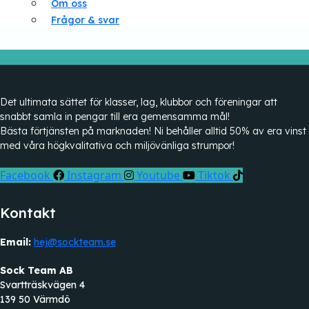
Om oss
Frågor & svar
Det ultimata sättet för klasser, lag, klubbor och föreningar att
snabbt samla in pengar till era gemensamma mål!
Bästa förtjänsten på marknaden! Ni behåller alltid 50% av era vinst
med våra högkvalitativa och miljövänliga strumpor!
Facebook
Instagram
Youtube
Tiktok
Kontakt
Email:
hej@sockteam.se
Sock Team AB
Svartträskvägen 4
139 50 Värmdö