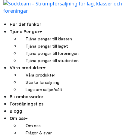
Hoppa
till
innehåll
Hur det funkar
Tjäna Pengar
Tjäna pengar till klassen
Tjäna pengar till laget
Tjäna pengar till föreningen
Tjäna pengar till studenten
Våra produkter
Våra produkter
Starta försäljning
Lag som säljer/sålt
Bli ambassadör
Försäljningstips
Blogg
Om oss
Om oss
Frågor & svar