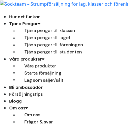
Hoppa
till
innehåll
Hur det funkar
Tjäna Pengar
Tjäna pengar till klassen
Tjäna pengar till laget
Tjäna pengar till föreningen
Tjäna pengar till studenten
Våra produkter
Våra produkter
Starta försäljning
Lag som säljer/sålt
Bli ambassadör
Försäljningstips
Blogg
Om oss
Om oss
Frågor & svar