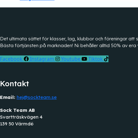
Det ultimata sättet för klasser, lag, klubbor och föreningar a
Bästa förtjänsten på marknaden! Ni behåller alltid 50% av era 
Facebook
Instagram
Youtube
Tiktok
Kontakt
Email:
hej@sockteam.se
Sock Team AB
Svartträskvägen 4
139 50 Värmdö