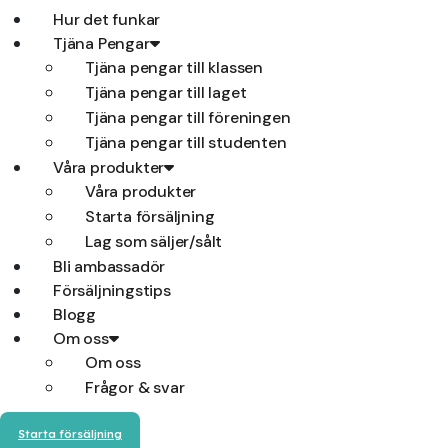
Hur det funkar
Tjäna Pengar
Tjäna pengar till klassen
Tjäna pengar till laget
Tjäna pengar till föreningen
Tjäna pengar till studenten
Våra produkter
Våra produkter
Starta försäljning
Lag som säljer/sålt
Bli ambassadör
Försäljningstips
Blogg
Om oss
Om oss
Frågor & svar
Starta försäljning