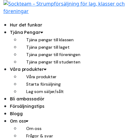
Hoppa
till
innehåll
Hur det funkar
Tjäna Pengar
Tjäna pengar till klassen
Tjäna pengar till laget
Tjäna pengar till föreningen
Tjäna pengar till studenten
Våra produkter
Våra produkter
Starta försäljning
Lag som säljer/sålt
Bli ambassadör
Försäljningstips
Blogg
Om oss
Om oss
Frågor & svar