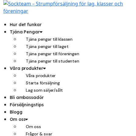
Hoppa
till
innehåll
Hur det funkar
Tjäna Pengar
Tjäna pengar till klassen
Tjäna pengar till laget
Tjäna pengar till föreningen
Tjäna pengar till studenten
Våra produkter
Våra produkter
Starta försäljning
Lag som säljer/sålt
Bli ambassadör
Försäljningstips
Blogg
Om oss
Om oss
Frågor & svar