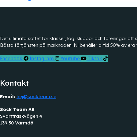
Det ultimata sättet för klasser, lag, klubbor och föreningar a
Bästa förtjänsten på marknaden! Ni behåller alltid 50% av era 
Facebook
Instagram
Youtube
Tiktok
Kontakt
Email:
hej@sockteam.se
Sock Team AB
Svartträskvägen 4
139 50 Värmdö