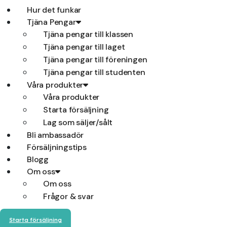
Hur det funkar
Tjäna Pengar
Tjäna pengar till klassen
Tjäna pengar till laget
Tjäna pengar till föreningen
Tjäna pengar till studenten
Våra produkter
Våra produkter
Starta försäljning
Lag som säljer/sålt
Bli ambassadör
Försäljningstips
Blogg
Om oss
Om oss
Frågor & svar
Starta försäljning