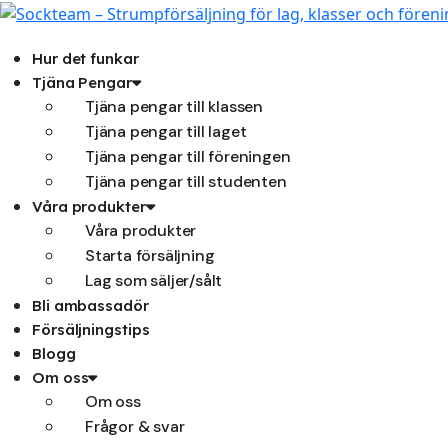
Hoppa
till
innehåll
Hur det funkar
Tjäna Pengar
Tjäna pengar till klassen
Tjäna pengar till laget
Tjäna pengar till föreningen
Tjäna pengar till studenten
Våra produkter
Våra produkter
Starta försäljning
Lag som säljer/sålt
Bli ambassadör
Försäljningstips
Blogg
Om oss
Om oss
Frågor & svar