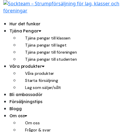
Hoppa
till
innehåll
Hur det funkar
Tjäna Pengar
Tjäna pengar till klassen
Tjäna pengar till laget
Tjäna pengar till föreningen
Tjäna pengar till studenten
Våra produkter
Våra produkter
Starta försäljning
Lag som säljer/sålt
Bli ambassadör
Försäljningstips
Blogg
Om oss
Om oss
Frågor & svar