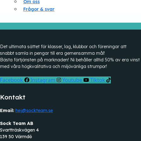
Om oss
Frågor & svar
Det ultimata sättet för klasser, lag, klubbor och föreningar att
snabbt samla in pengar till era gemensamma mål!
Bästa förtjänsten på marknaden! Ni behåller alltid 50% av era vinst
med våra högkvalitativa och miljövänliga strumpor!
Facebook
Instagram
Youtube
Tiktok
Kontakt
Email:
hej@sockteam.se
Sock Team AB
Svartträskvägen 4
139 50 Värmdö