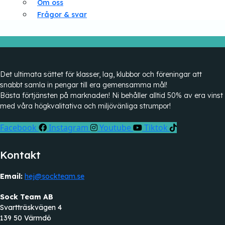
Om oss
Frågor & svar
Det ultimata sättet för klasser, lag, klubbor och föreningar att
snabbt samla in pengar till era gemensamma mål!
Bästa förtjänsten på marknaden! Ni behåller alltid 50% av era vinst
med våra högkvalitativa och miljövänliga strumpor!
Facebook
Instagram
Youtube
Tiktok
Kontakt
Email:
hej@sockteam.se
Sock Team AB
Svartträskvägen 4
139 50 Värmdö