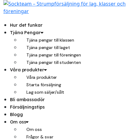
Hoppa
till
innehåll
Hur det funkar
Tjäna Pengar
Tjäna pengar till klassen
Tjäna pengar till laget
Tjäna pengar till föreningen
Tjäna pengar till studenten
Våra produkter
Våra produkter
Starta försäljning
Lag som säljer/sålt
Bli ambassadör
Försäljningstips
Blogg
Om oss
Om oss
Frågor & svar