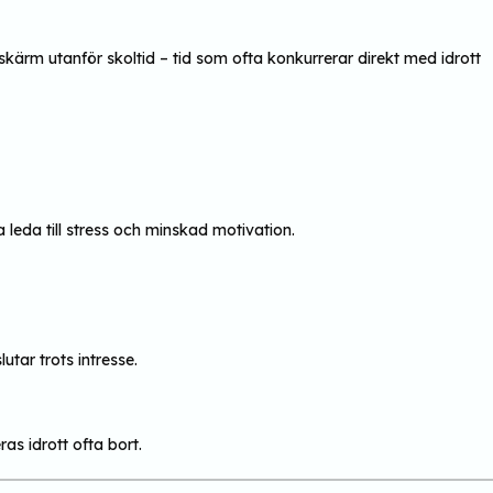
kärm utanför skoltid – tid som ofta konkurrerar direkt med idrott
 leda till stress och minskad motivation.
utar trots intresse.
as idrott ofta bort.