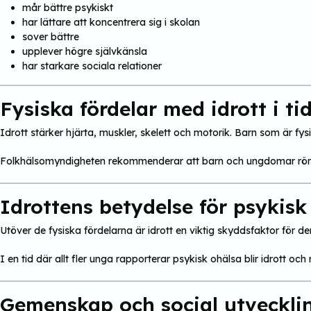
mår bättre psykiskt
har lättare att koncentrera sig i skolan
sover bättre
upplever högre självkänsla
har starkare sociala relationer
Fysiska fördelar med idrott i ti
Idrott stärker hjärta, muskler, skelett och motorik. Barn som är fysis
Folkhälsomyndigheten rekommenderar att barn och ungdomar rör
Idrottens betydelse för psykisk
Utöver de fysiska fördelarna är idrott en viktig skyddsfaktor för 
I en tid där allt fler unga rapporterar psykisk ohälsa blir idrott och r
Gemenskap och social utveckli