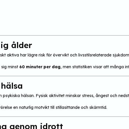
dig ålder
kt aktiva har lägre risk för övervikt och livsstilsrelaterade sjukdoma
 sig minst
60 minuter per dag
, men statistiken visar att många int
 hälsa
den psykiska hälsan. Fysisk aktivitet minskar stress, ångest och ne
örelse en naturlig motvikt till stillasittande och skärmtid.
ng genom idrott