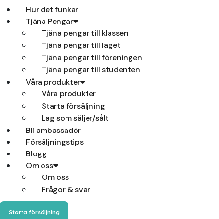
Hur det funkar
Tjäna Pengar
Tjäna pengar till klassen
Tjäna pengar till laget
Tjäna pengar till föreningen
Tjäna pengar till studenten
Våra produkter
Våra produkter
Starta försäljning
Lag som säljer/sålt
Bli ambassadör
Försäljningstips
Blogg
Om oss
Om oss
Frågor & svar
Starta försäljning