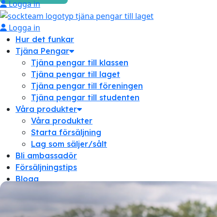
Logga in
Logga in
Hur det funkar
Tjäna Pengar
Tjäna pengar till klassen
Tjäna pengar till laget
Tjäna pengar till föreningen
Tjäna pengar till studenten
Våra produkter
Våra produkter
Starta försäljning
Lag som säljer/sålt
Bli ambassadör
Försäljningstips
Blogg
Om oss
Om oss
Frågor & svar