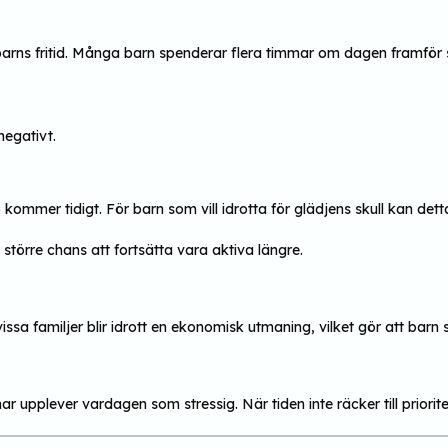
barns fritid. Många barn spenderar flera timmar om dagen framför s
egativt.
kommer tidigt. För barn som vill idrotta för glädjens skull kan detta
 större chans att fortsätta vara aktiva längre.
ssa familjer blir idrott en ekonomisk utmaning, vilket gör att barn sl
pplever vardagen som stressig. När tiden inte räcker till prioriter