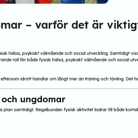
ar – varför det är viktigt
sk hälsa, psykiskt välmående och social utveckling. Samtidigt visar 
nde roll för både fysisk hälsa, psykiskt välmående och social utveck
– eftersom idrott handlar om långt mer än träning och tävling. Det
rn och ungdomar
 plan samtidigt. Regelbunden fysisk aktivitet bidrar till både kort