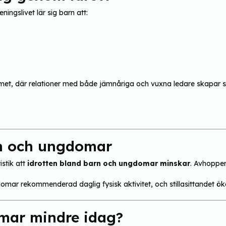
ingslivet lär sig barn att:
mmet, där relationer med både jämnåriga och vuxna ledare skapar 
rn och ungdomar
istik att
idrotten bland barn och ungdomar minskar
. Avhoppen
mar rekommenderad daglig fysisk aktivitet, och stillasittandet öka
omar mindre idag?