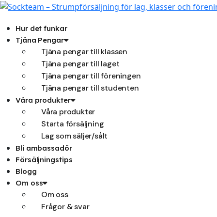
Hoppa
till
innehåll
Hur det funkar
Tjäna Pengar
Tjäna pengar till klassen
Tjäna pengar till laget
Tjäna pengar till föreningen
Tjäna pengar till studenten
Våra produkter
Våra produkter
Starta försäljning
Lag som säljer/sålt
Bli ambassadör
Försäljningstips
Blogg
Om oss
Om oss
Frågor & svar