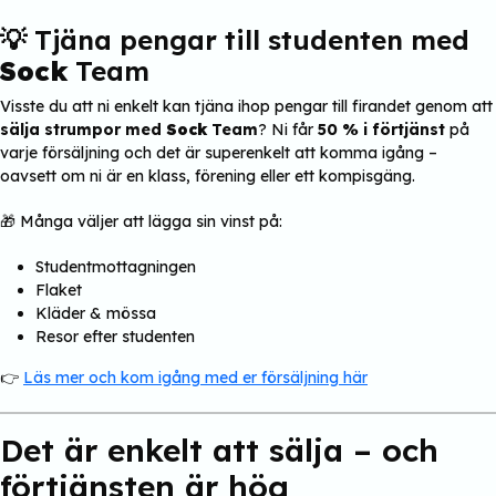
💡 Tjäna pengar till studenten med
Sock
Team
Visste du att ni enkelt kan tjäna ihop pengar till firandet genom att
sälja strumpor med
Sock
Team
? Ni får
50 % i förtjänst
på
varje försäljning och det är superenkelt att komma igång –
oavsett om ni är en klass, förening eller ett kompisgäng.
🎁 Många väljer att lägga sin vinst på:
Studentmottagningen
Flaket
Kläder & mössa
Resor efter studenten
👉
Läs mer och kom igång med er försäljning här
Det är enkelt att sälja – och
förtjänsten är hög