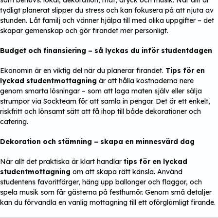
tydligt planerat slipper du stress och kan fokusera på att njuta av
stunden. Låt familj och vänner hjälpa till med olika uppgifter – det
skapar gemenskap och gör firandet mer personligt.
Budget och finansiering – så lyckas du inför studentdagen
Ekonomin är en viktig del när du planerar firandet.
Tips för en
lyckad studentmottagning
är att hålla kostnaderna nere
genom smarta lösningar – som att laga maten själv eller sälja
strumpor via Sockteam för att samla in pengar. Det är ett enkelt,
riskfritt och lönsamt sätt att få ihop till både dekorationer och
catering.
Dekoration och stämning – skapa en minnesvärd dag
När allt det praktiska är klart handlar
tips för en lyckad
studentmottagning
om att skapa rätt känsla. Använd
studentens favoritfärger, häng upp ballonger och flaggor, och
spela musik som får gästerna på festhumör. Genom små detaljer
kan du förvandla en vanlig mottagning till ett oförglömligt firande.