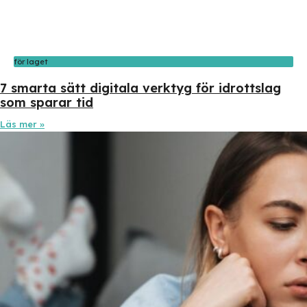
för laget
7 smarta sätt digitala verktyg för idrottslag
som sparar tid
Läs mer »