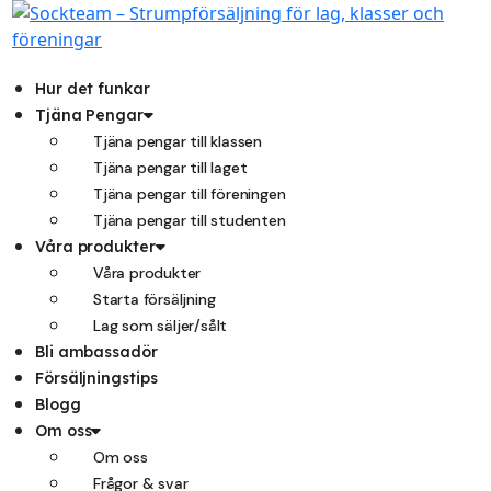
Hoppa
till
innehåll
Hur det funkar
Tjäna Pengar
Tjäna pengar till klassen
Tjäna pengar till laget
Tjäna pengar till föreningen
Tjäna pengar till studenten
Våra produkter
Våra produkter
Starta försäljning
Lag som säljer/sålt
Bli ambassadör
Försäljningstips
Blogg
Om oss
Om oss
Frågor & svar