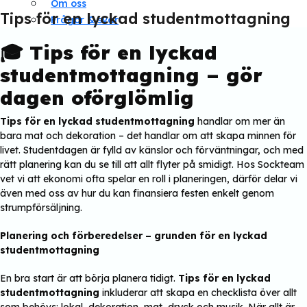
Om oss
Tips för en lyckad studentmottagning
Frågor & svar
🎓
Tips för en lyckad
studentmottagning – gör
dagen oförglömlig
Tips för en lyckad studentmottagning
handlar om mer än
bara mat och dekoration – det handlar om att skapa minnen för
livet. Studentdagen är fylld av känslor och förväntningar, och med
rätt planering kan du se till att allt flyter på smidigt. Hos Sockteam
vet vi att ekonomi ofta spelar en roll i planeringen, därför delar vi
även med oss av hur du kan finansiera festen enkelt genom
strumpförsäljning.
Planering och förberedelser – grunden för en lyckad
studentmottagning
En bra start är att börja planera tidigt.
Tips för en lyckad
studentmottagning
inkluderar att skapa en checklista över allt
som behövs: lokal, dekoration, mat, dryck och musik. När allt är