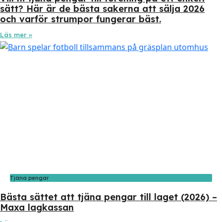
sätt? Här är de bästa sakerna att sälja 2026
och varför strumpor fungerar bäst.
Läs mer »
Tjäna pengar
Bästa sättet att tjäna pengar till laget (2026) –
Maxa lagkassan