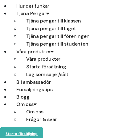
Hur det funkar
Tjäna Pengar
Tjäna pengar till klassen
Tjäna pengar till laget
Tjäna pengar till föreningen
Tjäna pengar till studenten
Våra produkter
Våra produkter
Starta försäljning
Lag som säljer/sålt
Bli ambassadör
Försäljningstips
Blogg
Om oss
Om oss
Frågor & svar
Starta försäljning