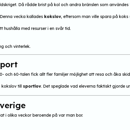
ärldskriget. Då rådde brist på kol och andra bränslen som användes 
. Denna vecka kallades
kokslov
, eftersom man ville spara på kok
tt hushålla med resurser i en svår tid.
g och vinterlek.
sport
 och 60-talen fick allt fler familjer möjlighet att resa och åka skid
kokslov till
sportlov
. Det speglade vad eleverna faktiskt gjorde u
Sverige
delat i olika veckor beroende på var man bor.