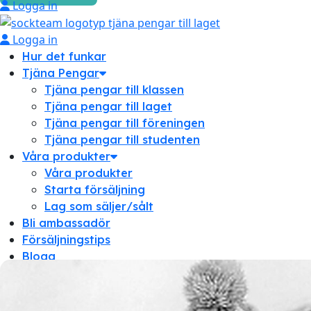
Logga in
Logga in
Hur det funkar
Tjäna Pengar
Tjäna pengar till klassen
Tjäna pengar till laget
Tjäna pengar till föreningen
Tjäna pengar till studenten
Våra produkter
Våra produkter
Starta försäljning
Lag som säljer/sålt
Bli ambassadör
Försäljningstips
Blogg
Om oss
Om oss
Frågor & svar