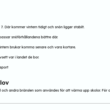
 7. Där kommer vintern tidigt och snön ligger stabilt.
t passar snöförhållandena bättre där.
intern brukar komma senare och vara kortare.
sett var i landet de bor.
lov
kol och andra bränslen som användes för att värma upp skolor. För 