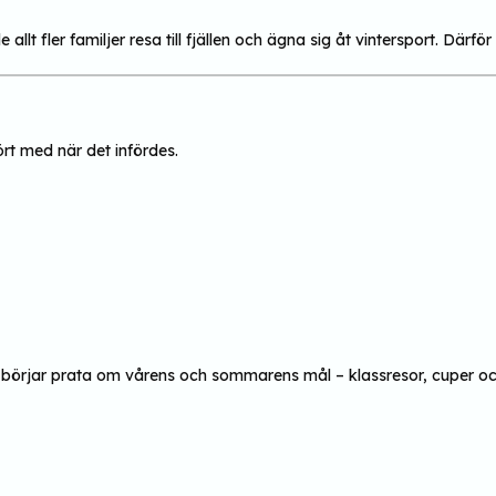
allt fler familjer resa till fjällen och ägna sig åt vintersport. Därfö
t med när det infördes.
 börjar prata om vårens och sommarens mål – klassresor, cuper och