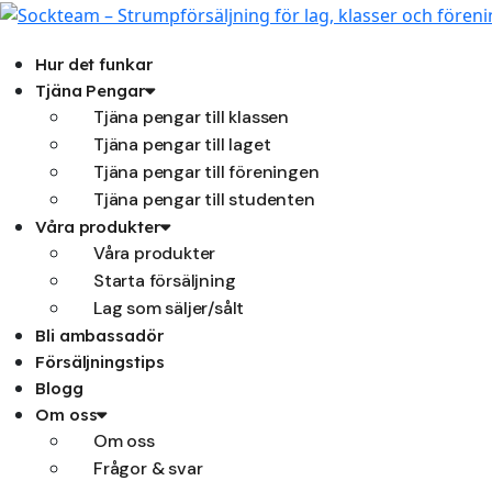
Hoppa
till
innehåll
Hur det funkar
Tjäna Pengar
Tjäna pengar till klassen
Tjäna pengar till laget
Tjäna pengar till föreningen
Tjäna pengar till studenten
Våra produkter
Våra produkter
Starta försäljning
Lag som säljer/sålt
Bli ambassadör
Försäljningstips
Blogg
Om oss
Om oss
Frågor & svar