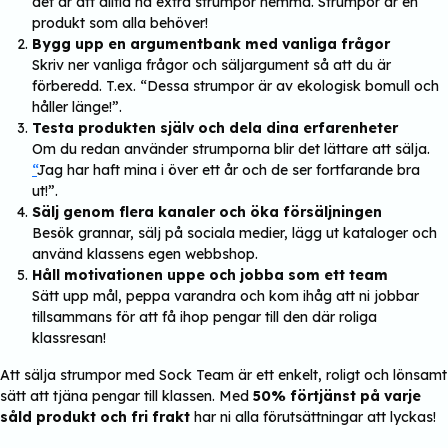
det är att alltid ha extra strumpor hemma. Strumpor är en
produkt som alla behöver!
Bygg upp en argumentbank med vanliga frågor
Skriv ner vanliga frågor och säljargument så att du är
förberedd. T.ex. “Dessa strumpor är av ekologisk bomull och
håller länge!”.
Testa produkten själv och dela dina erfarenheter
Om du redan använder strumporna blir det lättare att sälja.
“
Jag har haft mina i över ett år och de ser fortfarande bra
ut!”.
Sälj genom flera kanaler och öka försäljningen
Besök grannar, sälj på sociala medier, lägg ut kataloger och
använd klassens egen webbshop.
Håll motivationen uppe och jobba som ett team
Sätt upp mål, peppa varandra och kom ihåg att ni jobbar
tillsammans för att få ihop pengar till den där roliga
klassresan!
Att sälja strumpor med Sock Team är ett enkelt, roligt och lönsamt
sätt att tjäna pengar till klassen. Med
50% förtjänst på varje
såld produkt och fri frakt
har ni alla förutsättningar att lyckas!