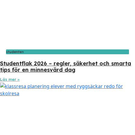
studenten
Studentflak 2026 – regler, säkerhet och smarta
tips för en minnesvärd dag
Läs mer »