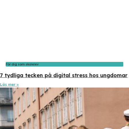
För dig som skolelev
7 tydliga tecken på digital stress hos ungdomar
Läs mer »