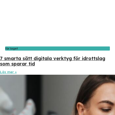
för laget
7 smarta sätt digitala verktyg för idrottslag
som sparar tid
Läs mer »