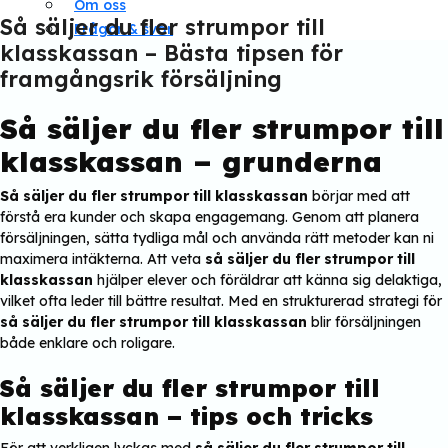
Om oss
Så säljer du fler strumpor till
Frågor & svar
klasskassan – Bästa tipsen för
framgångsrik försäljning
Så säljer du fler strumpor till
klasskassan – grunderna
Så säljer du fler strumpor till klasskassan
börjar med att
förstå era kunder och skapa engagemang. Genom att planera
försäljningen, sätta tydliga mål och använda rätt metoder kan ni
maximera intäkterna. Att veta
så säljer du fler strumpor till
klasskassan
hjälper elever och föräldrar att känna sig delaktiga,
vilket ofta leder till bättre resultat. Med en strukturerad strategi för
så säljer du fler strumpor till klasskassan
blir försäljningen
både enklare och roligare.
Så säljer du fler strumpor till
klasskassan – tips och tricks
För att verkligen lyckas med
så säljer du fler strumpor till