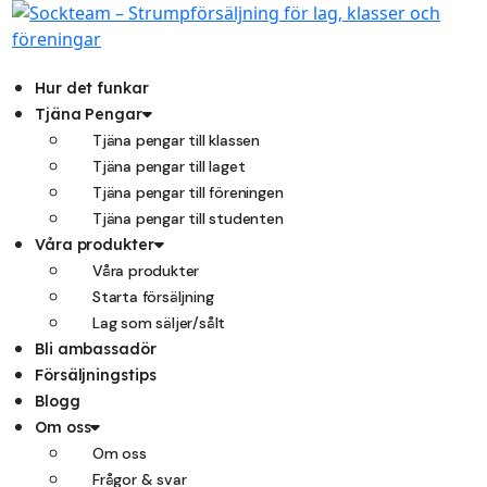
Hoppa
till
innehåll
Hur det funkar
Tjäna Pengar
Tjäna pengar till klassen
Tjäna pengar till laget
Tjäna pengar till föreningen
Tjäna pengar till studenten
Våra produkter
Våra produkter
Starta försäljning
Lag som säljer/sålt
Bli ambassadör
Försäljningstips
Blogg
Om oss
Om oss
Frågor & svar