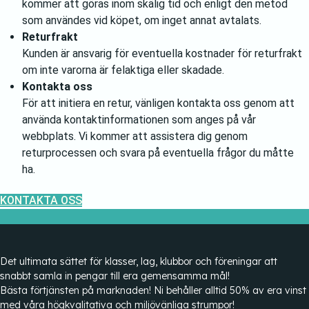
kommer att göras inom skälig tid och enligt den metod
som användes vid köpet, om inget annat avtalats.
Returfrakt
Kunden är ansvarig för eventuella kostnader för returfrakt
om inte varorna är felaktiga eller skadade.
Kontakta oss
För att initiera en retur, vänligen kontakta oss genom att
använda kontaktinformationen som anges på vår
webbplats. Vi kommer att assistera dig genom
returprocessen och svara på eventuella frågor du måtte
ha.
KONTAKTA OSS
Det ultimata sättet för klasser, lag, klubbor och föreningar att
snabbt samla in pengar till era gemensamma mål!
Bästa förtjänsten på marknaden! Ni behåller alltid 50% av era vinst
med våra högkvalitativa och miljövänliga strumpor!