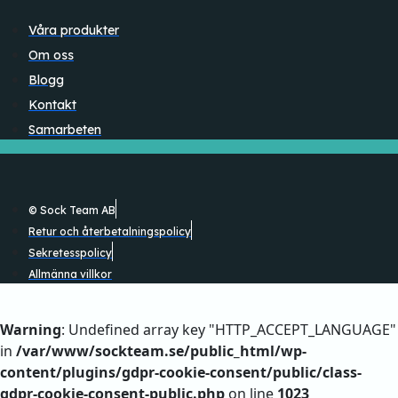
Våra produkter
Om oss
Blogg
Kontakt
Samarbeten
© Sock Team AB
Retur och återbetalningspolicy
Sekretesspolicy
Allmänna villkor
Warning
: Undefined array key "HTTP_ACCEPT_LANGUAGE"
in
/var/www/sockteam.se/public_html/wp-
content/plugins/gdpr-cookie-consent/public/class-
gdpr-cookie-consent-public.php
on line
1023