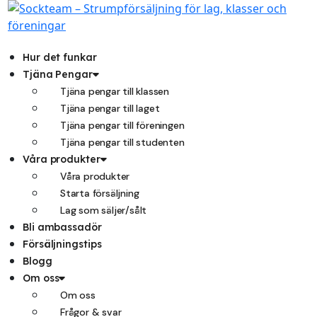
Hoppa
till
innehåll
Hur det funkar
Tjäna Pengar
Tjäna pengar till klassen
Tjäna pengar till laget
Tjäna pengar till föreningen
Tjäna pengar till studenten
Våra produkter
Våra produkter
Starta försäljning
Lag som säljer/sålt
Bli ambassadör
Försäljningstips
Blogg
Om oss
Om oss
Frågor & svar