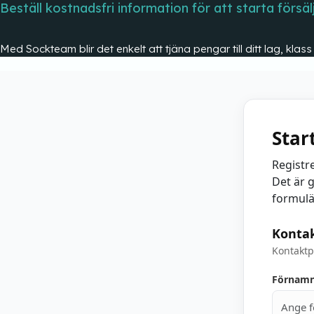
Beställ kostnadsfri information för att starta försäl
Med Sockteam blir det enkelt att tjäna pengar till ditt lag, klas
Star
Registr
Det är g
formulä
Konta
Kontaktp
Förnam