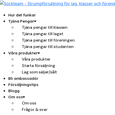
Hoppa
till
innehåll
Hur det funkar
Tjäna Pengar
Tjäna pengar till klassen
Tjäna pengar till laget
Tjäna pengar till föreningen
Tjäna pengar till studenten
Våra produkter
Våra produkter
Starta försäljning
Lag som säljer/sålt
Bli ambassadör
Försäljningstips
Blogg
Om oss
Om oss
Frågor & svar