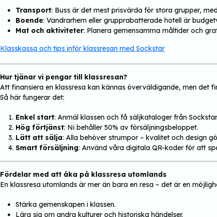
Transport
: Buss är det mest prisvärda för stora grupper, me
Boende
: Vandrarhem eller grupprabatterade hotell är budgetv
Mat och aktiviteter
: Planera gemensamma måltider och gratis
Klasskassa och tips inför klassresan med Sockstar
Hur tjänar vi pengar till klassresan?
Att finansiera en klassresa kan kännas överväldigande, men det fi
Så här fungerar det:
Enkel start
: Anmäl klassen och få säljkataloger från Sockstar
Hög förtjänst
: Ni behåller 50% av försäljningsbeloppet.
Lätt att sälja
: Alla behöver strumpor – kvalitet och design gö
Smart försäljning
: Använd våra digitala QR-koder för att spå
Fördelar med att åka på klassresa utomlands
En klassresa utomlands är mer än bara en resa – det är en möjlighe
Stärka gemenskapen i klassen.
Lära sig om andra kulturer och historiska händelser.