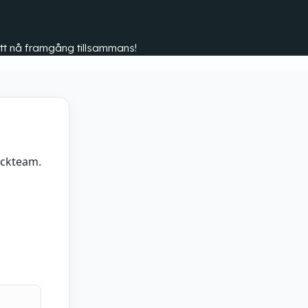
r att nå framgång tillsammans!
ockteam.