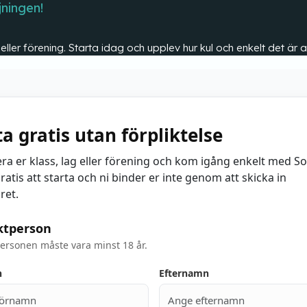
jningen!
s eller förening. Starta idag och upplev hur kul och enkelt det ä
ta gratis utan förpliktelse
era er klass, lag eller förening och kom igång enkelt med S
ratis att starta och ni binder er inte genom att skicka in
ret.
ktperson
ersonen måste vara minst 18 år.
n
Efternamn