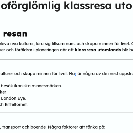
 oförglömlig klassresa ut
 resan
ppleva nya kulturer, lära sig tillsammans och skapa minnen för live
er och föräldrar i planeringen gör att
klassresa utomlands
blir 
ulturer och skapa minnen för livet. Hä
r
är några av de mest uppska
ch besök ikoniska minnesmärken.
ker.
 London Eye.
h Eiffeltornet.
, transport och boende. Några faktorer att tänka på: