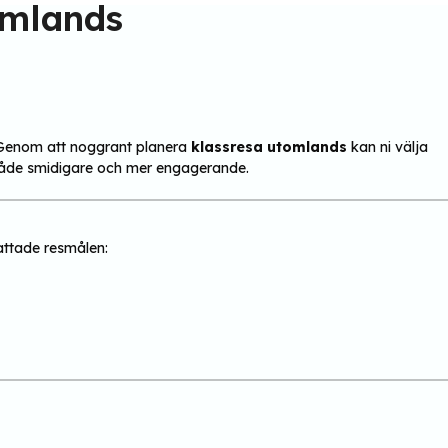
omlands
t. Genom att noggrant planera
klassresa utomlands
kan ni välja
både smidigare och mer engagerande.
ttade resmålen: