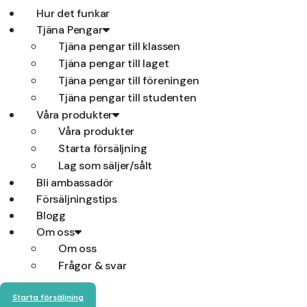
Hur det funkar
Tjäna Pengar
Tjäna pengar till klassen
Tjäna pengar till laget
Tjäna pengar till föreningen
Tjäna pengar till studenten
Våra produkter
Våra produkter
Starta försäljning
Lag som säljer/sålt
Bli ambassadör
Försäljningstips
Blogg
Om oss
Om oss
Frågor & svar
Starta försäljning