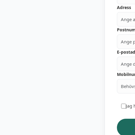
Adress
Postnu
E-postad
Mobiln
Jag 