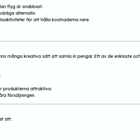
dan flyg är snabbast.
änliga alternativ.
aktiviteter för att hålla kostnaderna nere.
nns många kreativa sätt att samla in pengar. Ett av de enklaste o
.
r produkterna attraktiva.
ra försäljningen.
t att: