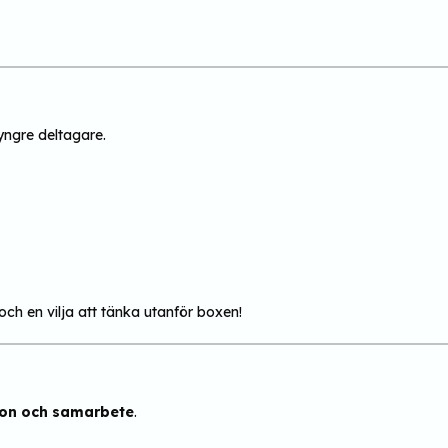
yngre deltagare.
ch en vilja att tänka utanför boxen!
tion och samarbete
.