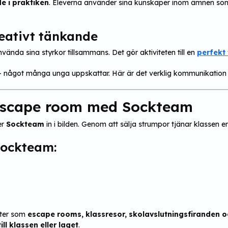
e i praktiken
. Eleverna använder sina kunskaper inom ämnen s
eativt tänkande
ända sina styrkor tillsammans. Det gör aktiviteten till en
perfekt
 – något många unga uppskattar. Här är det verklig kommunikatio
t escape room med Sockteam
er
Sockteam
in i bilden. Genom att sälja strumpor tjänar klassen en
Sockteam:
teter som
escape rooms, klassresor, skolavslutningsfiranden o
ll klassen eller laget
.