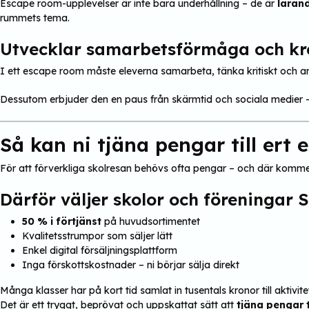
Escape room-upplevelser är inte bara underhållning – de är
lärand
rummets tema.
Utvecklar samarbetsförmåga och kr
I ett escape room måste eleverna samarbeta, tänka kritiskt och anv
Dessutom erbjuder den en paus från skärmtid och sociala medier
Så kan ni tjäna pengar till er
För att förverkliga skolresan behövs ofta pengar – och där komm
Därför väljer skolor och föreningar 
50 % i förtjänst
på huvudsortimentet
Kvalitetsstrumpor som säljer lätt
Enkel digital försäljningsplattform
Inga förskottskostnader – ni börjar sälja direkt
Många klasser har på kort tid samlat in tusentals kronor till aktivi
Det är ett tryggt, beprövat och uppskattat sätt att
tjäna pengar ti