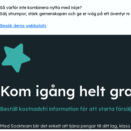
Så varför inte kombinera nytta med nöje?
Sälj strumpor, stärk gemenskapen och ge er iväg på ett äventyr n
Besök deras webbplats
Kom igång helt gra
Beställ kostnadsfri information för att starta försäl
Med Sockteam blir det enkelt att tjäna pengar till ditt lag, klas