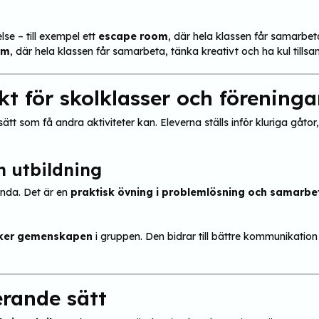
se – till exempel ett
escape room
, där hela klassen får samarbet
om
, där hela klassen får samarbeta, tänka kreativt och ha kul till
kt för skolklasser och föreninga
ätt som få andra aktiviteter kan. Eleverna ställs inför kluriga gå
h utbildning
ganda. Det är en
praktisk övning i problemlösning och samarbe
rker gemenskapen
i gruppen. Den bidrar till bättre kommunikati
erande sätt