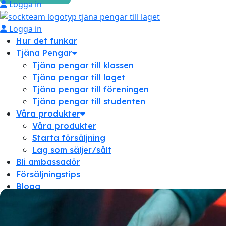
Logga in
Logga in
Hur det funkar
Tjäna Pengar
Tjäna pengar till klassen
Tjäna pengar till laget
Tjäna pengar till föreningen
Tjäna pengar till studenten
Våra produkter
Våra produkter
Starta försäljning
Lag som säljer/sålt
Bli ambassadör
Försäljningstips
Blogg
Om oss
Om oss
Frågor & svar