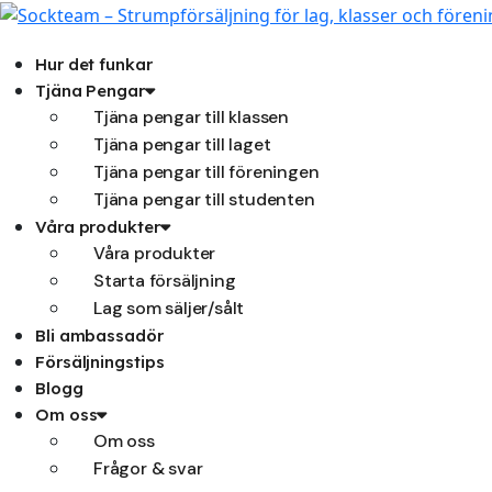
Hoppa
till
innehåll
Hur det funkar
Tjäna Pengar
Tjäna pengar till klassen
Tjäna pengar till laget
Tjäna pengar till föreningen
Tjäna pengar till studenten
Våra produkter
Våra produkter
Starta försäljning
Lag som säljer/sålt
Bli ambassadör
Försäljningstips
Blogg
Om oss
Om oss
Frågor & svar