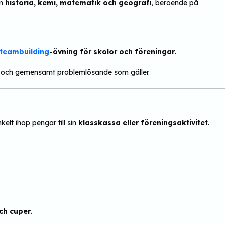
om
historia, kemi, matematik och geografi
, beroende på
 teambuilding
-övning för skolor och föreningar
.
n och gemensamt problemlösande som gäller.
kelt ihop pengar till sin
klasskassa eller föreningsaktivitet
.
ch cuper
.