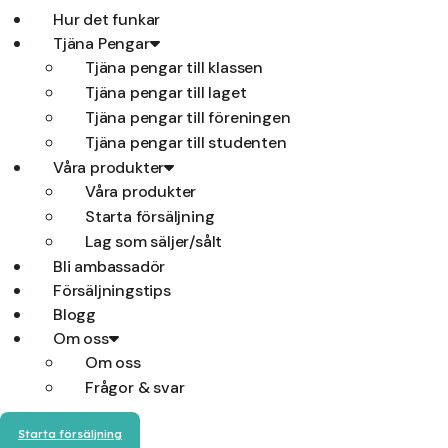
Hur det funkar
Tjäna Pengar
Tjäna pengar till klassen
Tjäna pengar till laget
Tjäna pengar till föreningen
Tjäna pengar till studenten
Våra produkter
Våra produkter
Starta försäljning
Lag som säljer/sålt
Bli ambassadör
Försäljningstips
Blogg
Om oss
Om oss
Frågor & svar
Starta försäljning