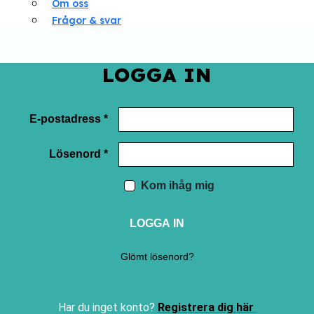
Om oss
Frågor & svar
LOGGA IN
E-postadress *
Lösenord *
Kom ihåg mig
LOGGA IN
Glömt lösenord?
Har du inget konto?
Registrera dig här