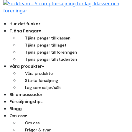
Hoppa
till
innehåll
Hur det funkar
Tjäna Pengar
Tjäna pengar till klassen
Tjäna pengar till laget
Tjäna pengar till föreningen
Tjäna pengar till studenten
Våra produkter
Våra produkter
Starta försäljning
Lag som säljer/sålt
Bli ambassadör
Försäljningstips
Blogg
Om oss
Om oss
Frågor & svar