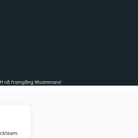
r att nå framgång tillsammans!
ockteam.