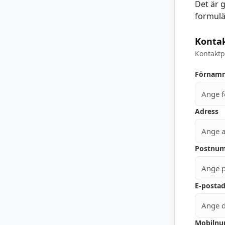
Det är g
formulä
Konta
Kontaktp
Förnam
Adress
Postnu
E-postad
Mobiln