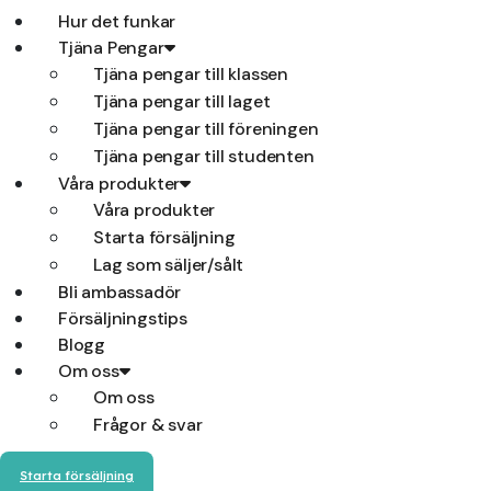
Hur det funkar
Tjäna Pengar
Tjäna pengar till klassen
Tjäna pengar till laget
Tjäna pengar till föreningen
Tjäna pengar till studenten
Våra produkter
Våra produkter
Starta försäljning
Lag som säljer/sålt
Bli ambassadör
Försäljningstips
Blogg
Om oss
Om oss
Frågor & svar
Starta försäljning