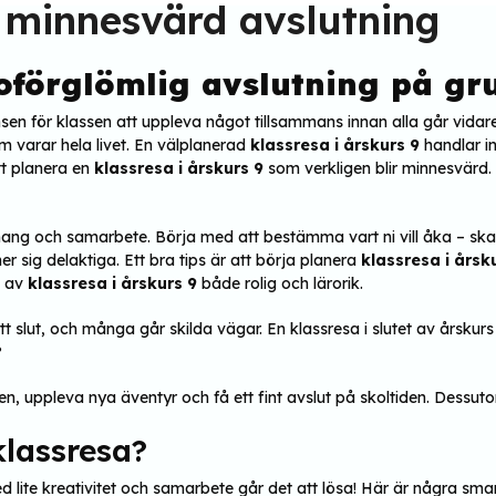
n minnesvärd avslutning
 oförglömlig avslutning på g
ansen för klassen att uppleva något tillsammans innan alla går vida
 varar hela livet. En välplanerad
klassresa i årskurs 9
handlar in
att planera en
klassresa i årskurs 9
som verkligen blir minnesvärd.
 och samarbete. Börja med att bestämma vart ni vill åka – ska det
r sig delaktiga. Ett bra tips är att börja planera
klassresa i årsk
n av
klassresa i årskurs 9
både rolig och lärorik.
t slut, och många går skilda vägar. En klassresa i slutet av årskurs 
?
 uppleva nya äventyr och få ett fint avslut på skoltiden. Dessutom
klassresa?
d lite kreativitet och samarbete går det att lösa! Här är några sma