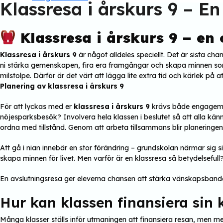
Klassresa i årskurs 9 – E
Klassresa i årskurs 9 – en
Klassresa i årskurs 9
är något alldeles speciellt. Det är sista ch
ni stärka gemenskapen, fira era framgångar och skapa minnen som
milstolpe. Därför är det värt att lägga lite extra tid och kärlek på 
Planering av klassresa i årskurs 9
För att lyckas med er
klassresa i årskurs 9
krävs både engagemang
nöjesparksbesök? Involvera hela klassen i beslutet så att alla känne
ordna med tillstånd. Genom att arbeta tillsammans blir planeringe
Att gå i nian innebär en stor förändring – grundskolan närmar sig sit
skapa minnen för livet. Men varför är en klassresa så betydelsefull
En avslutningsresa ger eleverna chansen att stärka vänskapsbanden,
Hur kan klassen finansiera sin 
Många klasser ställs inför utmaningen att finansiera resan, men me