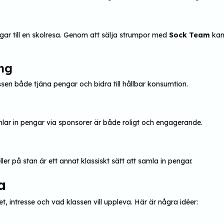
ngar till en skolresa. Genom att sälja strumpor med
Sock
Team
kan 
ing
en både tjäna pengar och bidra till hållbar konsumtion.
amlar in pengar via sponsorer är både roligt och engagerande.
r på stan är ett annat klassiskt sätt att samla in pengar.
a
t, intresse och vad klassen vill uppleva. Här är några idéer: