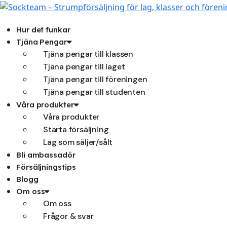
Hoppa
till
innehåll
Hur det funkar
Tjäna Pengar
Tjäna pengar till klassen
Tjäna pengar till laget
Tjäna pengar till föreningen
Tjäna pengar till studenten
Våra produkter
Våra produkter
Starta försäljning
Lag som säljer/sålt
Bli ambassadör
Försäljningstips
Blogg
Om oss
Om oss
Frågor & svar