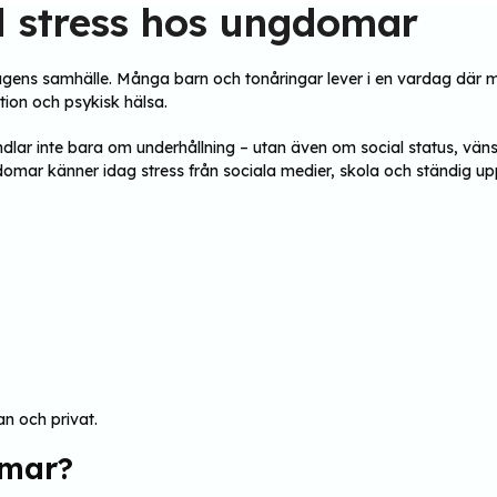
al stress hos ungdomar
dagens samhälle. Många barn och tonåringar lever i en vardag där mob
tion och psykisk hälsa.
dlar inte bara om underhållning – utan även om social status, vänsk
ar känner idag stress från sociala medier, skola och ständig up
n och privat.
omar?