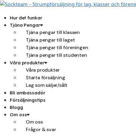
Hoppa
till
innehåll
Hur det funkar
Tjäna Pengar
Tjäna pengar till klassen
Tjäna pengar till laget
Tjäna pengar till föreningen
Tjäna pengar till studenten
Våra produkter
Våra produkter
Starta försäljning
Lag som säljer/sålt
Bli ambassadör
Försäljningstips
Blogg
Om oss
Om oss
Frågor & svar