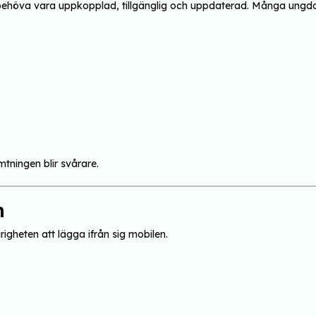
 behöva vara uppkopplad, tillgänglig och uppdaterad. Många ungdom
tningen blir svårare.
n
igheten att lägga ifrån sig mobilen.