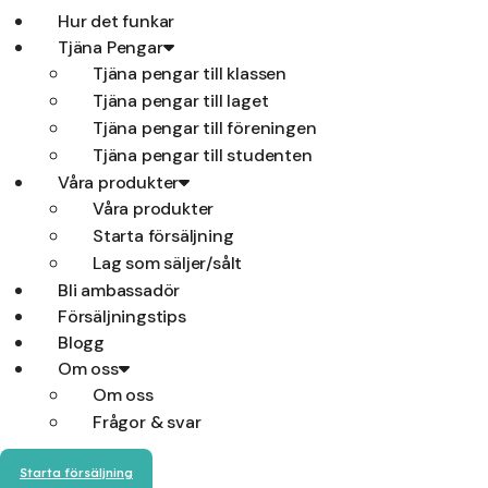
Hur det funkar
Tjäna Pengar
Tjäna pengar till klassen
Tjäna pengar till laget
Tjäna pengar till föreningen
Tjäna pengar till studenten
Våra produkter
Våra produkter
Starta försäljning
Lag som säljer/sålt
Bli ambassadör
Försäljningstips
Blogg
Om oss
Om oss
Frågor & svar
Starta försäljning