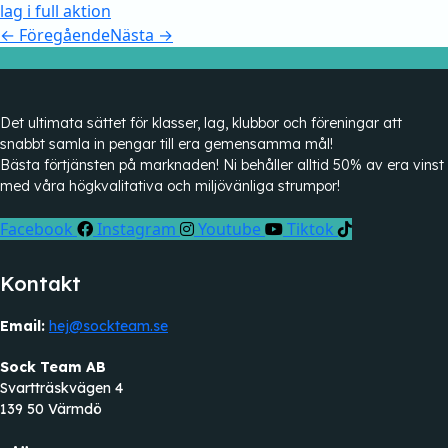
←
Föregående
Nästa
→
Det ultimata sättet för klasser, lag, klubbor och föreningar att
snabbt samla in pengar till era gemensamma mål!
Bästa förtjänsten på marknaden! Ni behåller alltid 50% av era vinst
med våra högkvalitativa och miljövänliga strumpor!
Facebook
Instagram
Youtube
Tiktok
Kontakt
Email:
hej@sockteam.se
Sock Team AB
Svartträskvägen 4
139 50 Värmdö