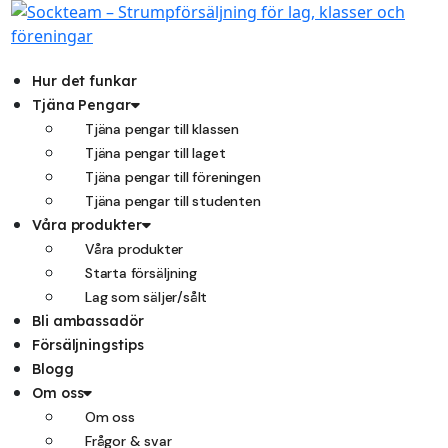
Hoppa
till
innehåll
Hur det funkar
Tjäna Pengar
Tjäna pengar till klassen
Tjäna pengar till laget
Tjäna pengar till föreningen
Tjäna pengar till studenten
Våra produkter
Våra produkter
Starta försäljning
Lag som säljer/sålt
Bli ambassadör
Försäljningstips
Blogg
Om oss
Om oss
Frågor & svar