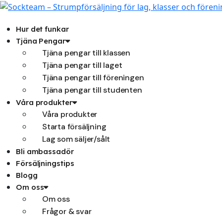
Hoppa
till
innehåll
Hur det funkar
Tjäna Pengar
Tjäna pengar till klassen
Tjäna pengar till laget
Tjäna pengar till föreningen
Tjäna pengar till studenten
Våra produkter
Våra produkter
Starta försäljning
Lag som säljer/sålt
Bli ambassadör
Försäljningstips
Blogg
Om oss
Om oss
Frågor & svar