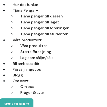
Hur det funkar
Tjäna Pengar
Tjäna pengar till klassen
Tjäna pengar till laget
Tjäna pengar till föreningen
Tjäna pengar till studenten
Våra produkter
Våra produkter
Starta försäljning
Lag som säljer/sålt
Bli ambassadör
Försäljningstips
Blogg
Om oss
Om oss
Frågor & svar
Starta försäljning