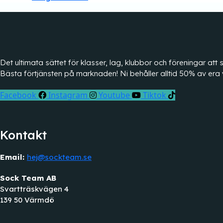
Det ultimata sättet för klasser, lag, klubbor och föreningar a
Bästa förtjänsten på marknaden! Ni behåller alltid 50% av era 
Facebook
Instagram
Youtube
Tiktok
Kontakt
Email:
hej@sockteam.se
Sock Team AB
Svartträskvägen 4
139 50 Värmdö