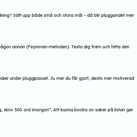
ildning? Sätt upp både små och stora mål – då blir pluggandet mer
r någon annan (Feynman-metoden). Testa dig fram och hitta den
edier under pluggpasset. Ju mer du får gjort, desto mer motiverad
g, skriv 300 ord imorgon”. Att kunna bocka av saker på listan ger