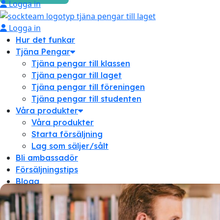
Logga in
Logga in
Hur det funkar
Tjäna Pengar
Tjäna pengar till klassen
Tjäna pengar till laget
Tjäna pengar till föreningen
Tjäna pengar till studenten
Våra produkter
Våra produkter
Starta försäljning
Lag som säljer/sålt
Bli ambassadör
Försäljningstips
Blogg
Om oss
Om oss
Frågor & svar