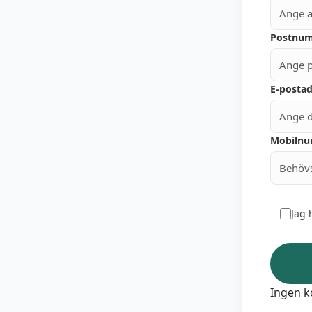
Postnu
E-postad
Mobiln
Jag 
Ingen ko