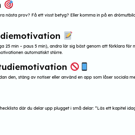
n
lara nästa prov? Få ett visst betyg? Eller komma in på en drömutb
tudiemotivation
a 25 min – paus 5 min), andra lär sig bäst genom att förklara fö
 motivationen automatiskt större.
studiemotivation
ndan den, stäng av notiser eller använd en app som låser sociala m
ecklista där du delar upp plugget i små delar: “Läs ett kapitel ida