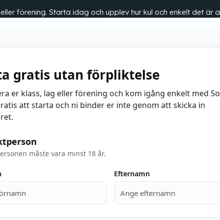
s eller förening. Starta idag och upplev hur kul och enkelt det ä
ta gratis utan förpliktelse
era er klass, lag eller förening och kom igång enkelt med S
ratis att starta och ni binder er inte genom att skicka in
ret.
ktperson
ersonen måste vara minst 18 år.
n
Efternamn