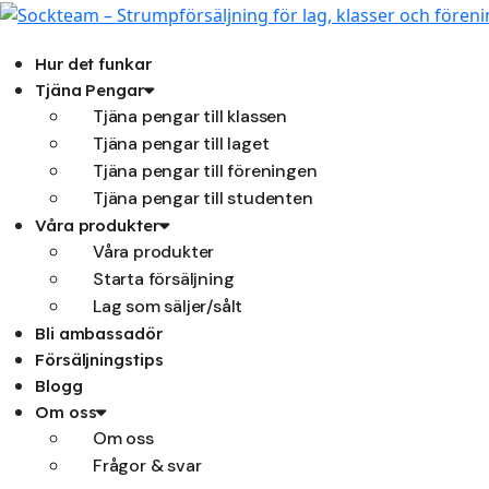
Hoppa
till
innehåll
Hur det funkar
Tjäna Pengar
Tjäna pengar till klassen
Tjäna pengar till laget
Tjäna pengar till föreningen
Tjäna pengar till studenten
Våra produkter
Våra produkter
Starta försäljning
Lag som säljer/sålt
Bli ambassadör
Försäljningstips
Blogg
Om oss
Om oss
Frågor & svar