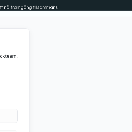
r att nå framgång tillsammans!
ockteam.