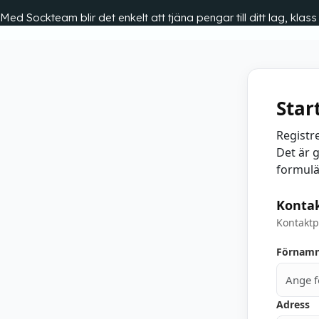
Med Sockteam blir det enkelt att tjäna pengar till ditt lag, klas
Star
Registr
Det är g
formulä
Konta
Kontaktp
Förnam
Adress