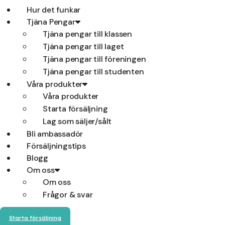
Hur det funkar
Tjäna Pengar
Tjäna pengar till klassen
Tjäna pengar till laget
Tjäna pengar till föreningen
Tjäna pengar till studenten
Våra produkter
Våra produkter
Starta försäljning
Lag som säljer/sålt
Bli ambassadör
Försäljningstips
Blogg
Om oss
Om oss
Frågor & svar
Starta försäljning