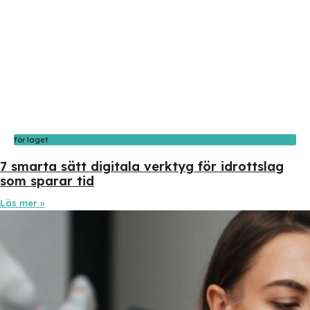
för laget
7 smarta sätt digitala verktyg för idrottslag
som sparar tid
Läs mer »