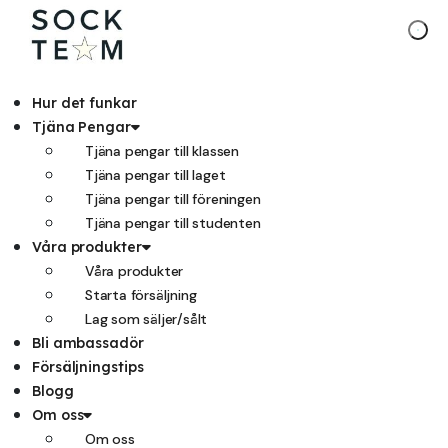
Hoppa
till
innehåll
Hur det funkar
Tjäna Pengar
Tjäna pengar till klassen
Tjäna pengar till laget
Tjäna pengar till föreningen
Tjäna pengar till studenten
Våra produkter
Våra produkter
Starta försäljning
Lag som säljer/sålt
Bli ambassadör
Försäljningstips
Blogg
Om oss
Om oss