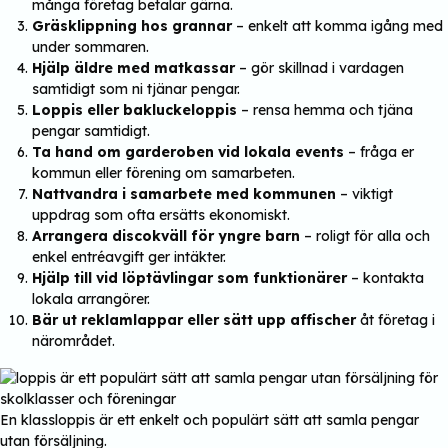
många företag betalar gärna.
Gräsklippning hos grannar
– enkelt att komma igång med
under sommaren.
Hjälp äldre med matkassar
– gör skillnad i vardagen
samtidigt som ni tjänar pengar.
Loppis eller bakluckeloppis
– rensa hemma och tjäna
pengar samtidigt.
Ta hand om garderoben vid lokala events
– fråga er
kommun eller förening om samarbeten.
Nattvandra i samarbete med kommunen
– viktigt
uppdrag som ofta ersätts ekonomiskt.
Arrangera discokväll för yngre barn
– roligt för alla och
enkel entréavgift ger intäkter.
Hjälp till vid löptävlingar som funktionärer
– kontakta
lokala arrangörer.
Bär ut reklamlappar eller sätt upp affischer
åt företag i
närområdet.
En klassloppis är ett enkelt och populärt sätt att samla pengar
utan försäljning.