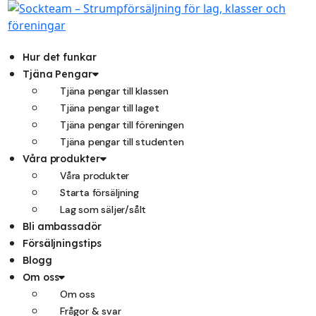
Hoppa
till
innehåll
Hur det funkar
Tjäna Pengar
Tjäna pengar till klassen
Tjäna pengar till laget
Tjäna pengar till föreningen
Tjäna pengar till studenten
Våra produkter
Våra produkter
Starta försäljning
Lag som säljer/sålt
Bli ambassadör
Försäljningstips
Blogg
Om oss
Om oss
Frågor & svar