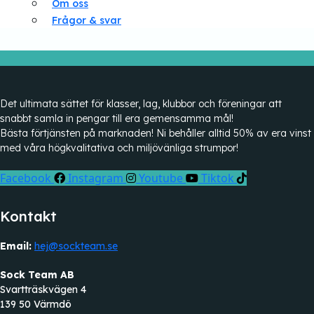
Om oss
Frågor & svar
Det ultimata sättet för klasser, lag, klubbor och föreningar att
snabbt samla in pengar till era gemensamma mål!
Bästa förtjänsten på marknaden! Ni behåller alltid 50% av era vinst
med våra högkvalitativa och miljövänliga strumpor!
Facebook
Instagram
Youtube
Tiktok
Kontakt
Email:
hej@sockteam.se
Sock Team AB
Svartträskvägen 4
139 50 Värmdö