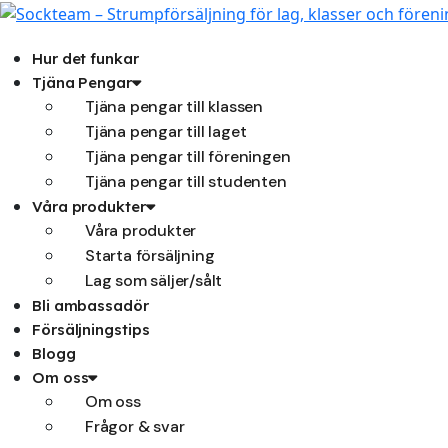
Hoppa
till
innehåll
Hur det funkar
Tjäna Pengar
Tjäna pengar till klassen
Tjäna pengar till laget
Tjäna pengar till föreningen
Tjäna pengar till studenten
Våra produkter
Våra produkter
Starta försäljning
Lag som säljer/sålt
Bli ambassadör
Försäljningstips
Blogg
Om oss
Om oss
Frågor & svar