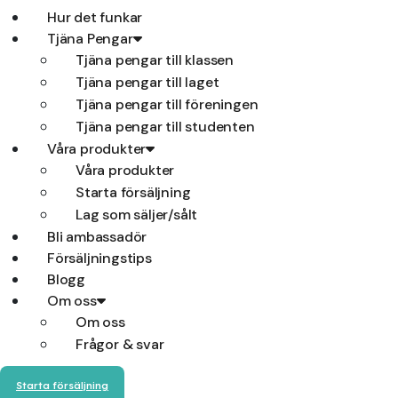
Hur det funkar
Tjäna Pengar
Tjäna pengar till klassen
Tjäna pengar till laget
Tjäna pengar till föreningen
Tjäna pengar till studenten
Våra produkter
Våra produkter
Starta försäljning
Lag som säljer/sålt
Bli ambassadör
Försäljningstips
Blogg
Om oss
Om oss
Frågor & svar
Starta försäljning