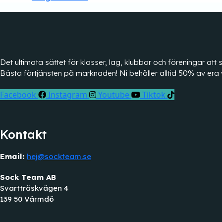
Det ultimata sättet för klasser, lag, klubbor och föreningar a
Bästa förtjänsten på marknaden! Ni behåller alltid 50% av era 
Facebook
Instagram
Youtube
Tiktok
Kontakt
Email:
hej@sockteam.se
Sock Team AB
Svartträskvägen 4
139 50 Värmdö