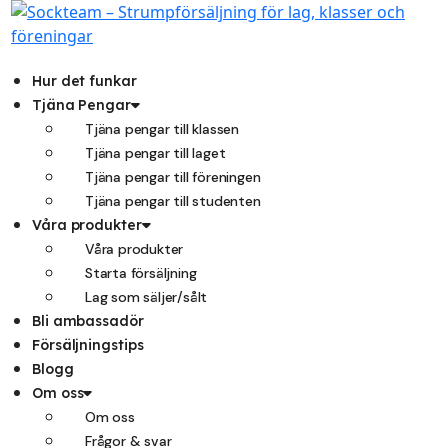
Hoppa
till
innehåll
Hur det funkar
Tjäna Pengar
Tjäna pengar till klassen
Tjäna pengar till laget
Tjäna pengar till föreningen
Tjäna pengar till studenten
Våra produkter
Våra produkter
Starta försäljning
Lag som säljer/sålt
Bli ambassadör
Försäljningstips
Blogg
Om oss
Om oss
Frågor & svar