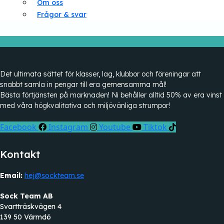
Om oss
Frågor & svar
Det ultimata sättet för klasser, lag, klubbor och föreningar att
snabbt samla in pengar till era gemensamma mål!
Bästa förtjänsten på marknaden! Ni behåller alltid 50% av era vinst
med våra högkvalitativa och miljövänliga strumpor!
Facebook
Instagram
Youtube
Tiktok
Kontakt
Email:
hej@sockteam.se
Sock Team AB
Svartträskvägen 4
139 50 Värmdö