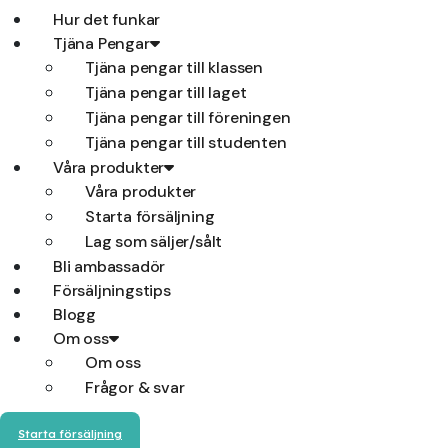
Hur det funkar
Tjäna Pengar
Tjäna pengar till klassen
Tjäna pengar till laget
Tjäna pengar till föreningen
Tjäna pengar till studenten
Våra produkter
Våra produkter
Starta försäljning
Lag som säljer/sålt
Bli ambassadör
Försäljningstips
Blogg
Om oss
Om oss
Frågor & svar
Starta försäljning