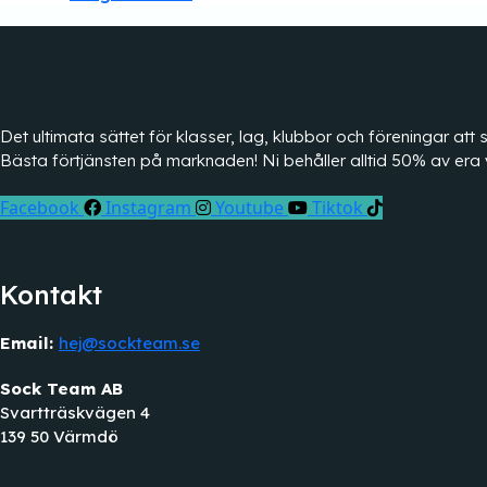
Det ultimata sättet för klasser, lag, klubbor och föreningar a
Bästa förtjänsten på marknaden! Ni behåller alltid 50% av era 
Facebook
Instagram
Youtube
Tiktok
Kontakt
Email:
hej@sockteam.se
Sock Team AB
Svartträskvägen 4
139 50 Värmdö