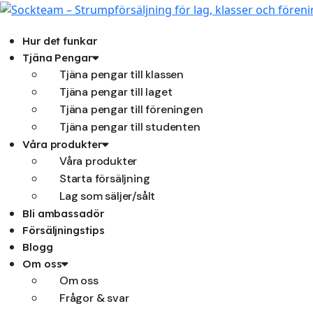
Hoppa
till
innehåll
Hur det funkar
Tjäna Pengar
Tjäna pengar till klassen
Tjäna pengar till laget
Tjäna pengar till föreningen
Tjäna pengar till studenten
Våra produkter
Våra produkter
Starta försäljning
Lag som säljer/sålt
Bli ambassadör
Försäljningstips
Blogg
Om oss
Om oss
Frågor & svar