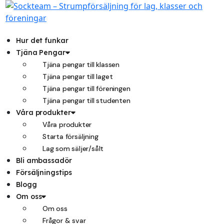
Hoppa
till
innehåll
Hur det funkar
Tjäna Pengar
Tjäna pengar till klassen
Tjäna pengar till laget
Tjäna pengar till föreningen
Tjäna pengar till studenten
Våra produkter
Våra produkter
Starta försäljning
Lag som säljer/sålt
Bli ambassadör
Försäljningstips
Blogg
Om oss
Om oss
Frågor & svar