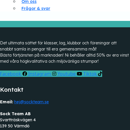
Om oss
Frågor & svar
Det ultimata sättet för klasser, lag, klubbor och föreningar att
snabbt samla in pengar till era gemensamma mål!
Bästa förtjänsten på marknaden! Ni behåller alltid 50% av era vinst
med våra högkvalitativa och miljövänliga strumpor!
Facebook
Instagram
Youtube
Tiktok
Kontakt
Email:
hej@sockteam.se
Sock Team AB
Svartträskvägen 4
139 50 Värmdö