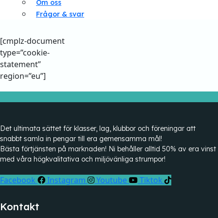
Om oss
Frågor & svar
[cmplz-document
type=”cookie-
statement”
region=”eu”]
Det ultimata sättet för klasser, lag, klubbor och föreningar att
snabbt samla in pengar till era gemensamma mål!
Bästa förtjänsten på marknaden! Ni behåller alltid 50% av era vinst
med våra högkvalitativa och miljövänliga strumpor!
Facebook
Instagram
Youtube
Tiktok
Kontakt