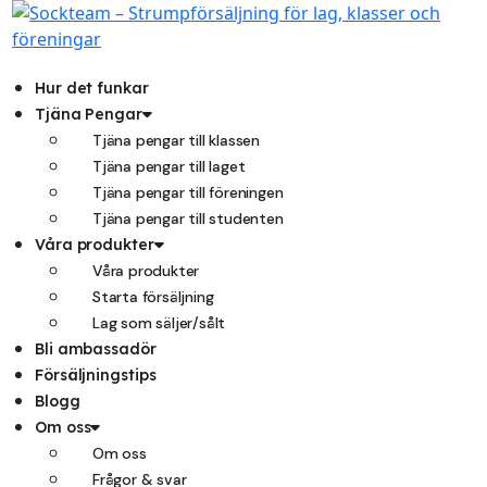
Hoppa
till
innehåll
Hur det funkar
Tjäna Pengar
Tjäna pengar till klassen
Tjäna pengar till laget
Tjäna pengar till föreningen
Tjäna pengar till studenten
Våra produkter
Våra produkter
Starta försäljning
Lag som säljer/sålt
Bli ambassadör
Försäljningstips
Blogg
Om oss
Om oss
Frågor & svar