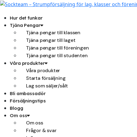
Hoppa
till
innehåll
Hur det funkar
Tjäna Pengar
Tjäna pengar till klassen
Tjäna pengar till laget
Tjäna pengar till föreningen
Tjäna pengar till studenten
Våra produkter
Våra produkter
Starta försäljning
Lag som säljer/sålt
Bli ambassadör
Försäljningstips
Blogg
Om oss
Om oss
Frågor & svar