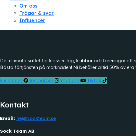
Om oss
Frågor & svar
Influencer
Det ultimata sättet för klasser, lag, klubbor och föreningar a
Bästa förtjänsten på marknaden! Ni behåller alltid 50% av era 
Facebook
Instagram
Youtube
Tiktok
Kontakt
Email:
hej@sockteam.se
Sock Team AB