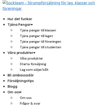
Hoppa
till
innehåll
Hur det funkar
Tjäna Pengar
Tjäna pengar till klassen
Tjäna pengar till laget
Tjäna pengar till föreningen
Tjäna pengar till studenten
Våra produkter
Våra produkter
Starta försäljning
Lag som säljer/sålt
Bli ambassadör
Försäljningstips
Blogg
Om oss
Om oss
Frågor & svar