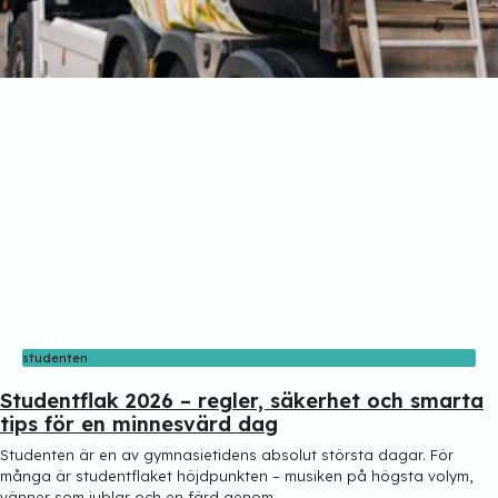
studenten
Studentflak 2026 – regler, säkerhet och smarta
tips för en minnesvärd dag
Studenten är en av gymnasietidens absolut största dagar. För
många är studentflaket höjdpunkten – musiken på högsta volym,
vänner som jublar och en färd genom