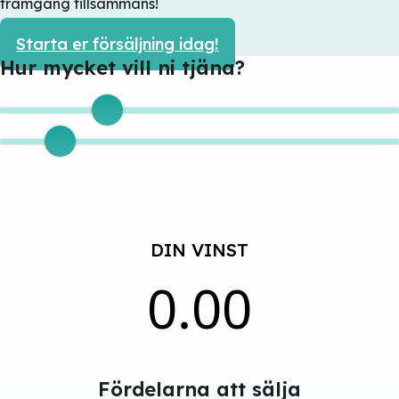
framgång tillsammans!
Starta er försäljning idag!
Hur mycket vill ni tjäna?
DIN VINST
0.00
Fördelarna att sälja