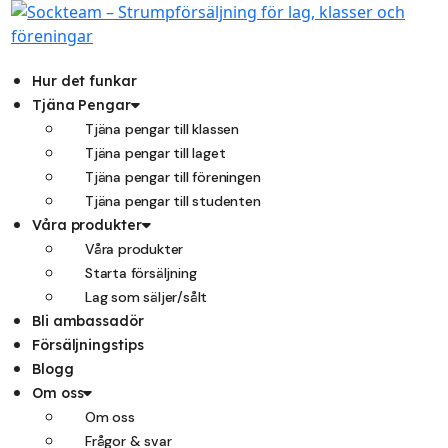
Hoppa
till
innehåll
Hur det funkar
Tjäna Pengar
Tjäna pengar till klassen
Tjäna pengar till laget
Tjäna pengar till föreningen
Tjäna pengar till studenten
Våra produkter
Våra produkter
Starta försäljning
Lag som säljer/sålt
Bli ambassadör
Försäljningstips
Blogg
Om oss
Om oss
Frågor & svar